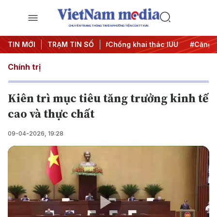
CHUYÊN TRANG THÔNG TIN ĐA PHƯƠNG TIỆN CỦA TTXVN
n dịch 500 ngày đêm
TIN MỚI
TRẠM TIN SỐ
#Chống khai thác IUU
#Căng thẳng
Chính trị
Kiên trì mục tiêu tăng trưởng kinh tế
cao và thực chất
09-04-2026, 19:28