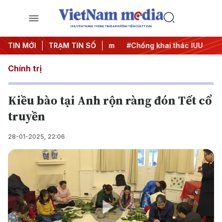
CHUYÊN TRANG THÔNG TIN ĐA PHƯƠNG TIỆN CỦA TTXVN
TIN MỚI
#Chiến dịch 500 ngày đêm
TRẠM TIN SỐ
#Chống khai thác IUU
#Căn
Chính trị
Kiều bào tại Anh rộn ràng đón Tết cổ
truyền
28-01-2025, 22:06