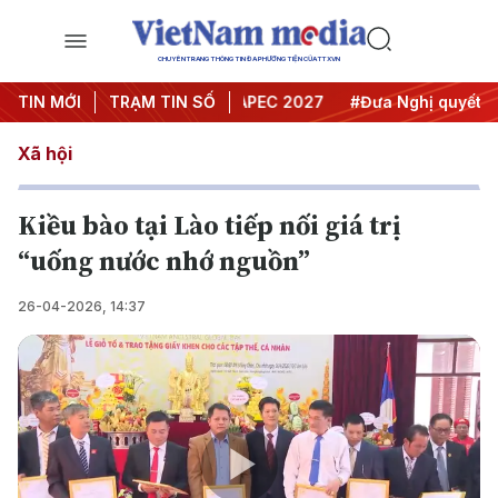
CHUYÊN TRANG THÔNG TIN ĐA PHƯƠNG TIỆN CỦA TTXVN
ội nghị Trung ương 3
TIN MỚI
TRẠM TIN SỐ
#APEC 2027
#Đưa Nghị quyết thành
Xã hội
Kiều bào tại Lào tiếp nối giá trị
“uống nước nhớ nguồn”
26-04-2026, 14:37