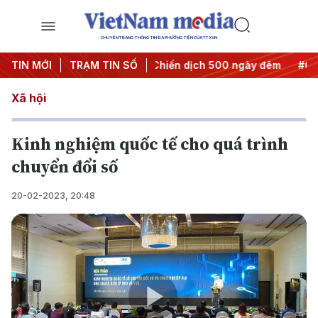
CHUYÊN TRANG THÔNG TIN ĐA PHƯƠNG TIỆN CỦA TTXVN
ết thành hành động
TIN MỚI
TRẠM TIN SỐ
#Chiến dịch 500 ngày đêm
#Chống kh
Xã hội
Kinh nghiệm quốc tế cho quá trình
chuyển đổi số
20-02-2023, 20:48