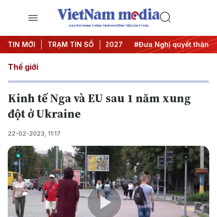
CHUYÊN TRANG THÔNG TIN ĐA PHƯƠNG TIỆN CỦA TTXVN
ghị Trung ương 3
TIN MỚI
TRẠM TIN SỐ
#APEC 2027
#Đưa Nghị quyết thành hàn
Thế giới
Kinh tế Nga và EU sau 1 năm xung
đột ở Ukraine
22-02-2023, 11:17