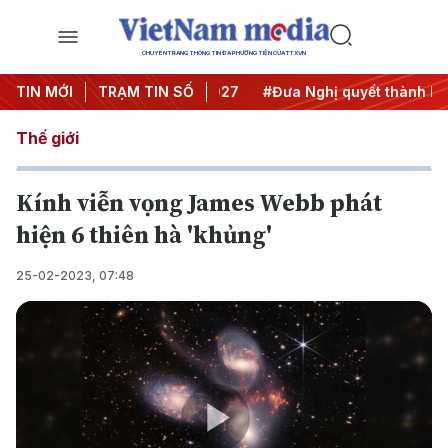
CHUYÊN TRANG THÔNG TIN ĐA PHƯƠNG TIỆN CỦA TTXVN
hị Trung ương 3
TIN MỚI
TRẠM TIN SỐ
#APEC 2027
#Đưa Nghị quyết thành hàn
Thế giới
Kính viễn vọng James Webb phát
hiện 6 thiên hà 'khủng'
25-02-2023, 07:48