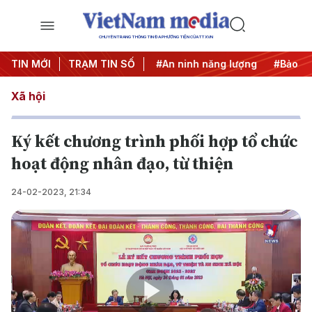
CHUYÊN TRANG THÔNG TIN ĐA PHƯƠNG TIỆN CỦA TTXVN
TIN MỚI
#Căng thẳng Trung Đông
TRẠM TIN SỐ
#An ninh năng lượng
#Bảo vệ
Xã hội
Ký kết chương trình phối hợp tổ chức
hoạt động nhân đạo, từ thiện
24-02-2023, 21:34