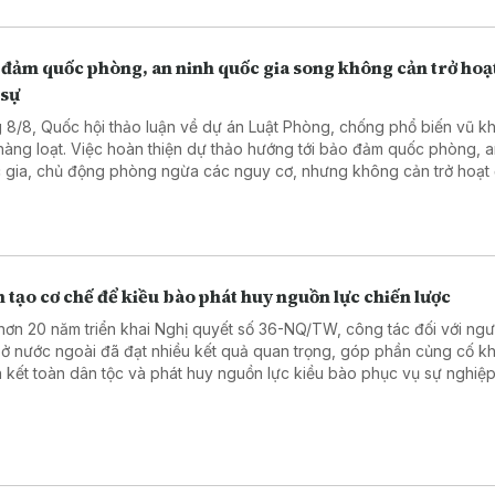
 đảm quốc phòng, an ninh quốc gia song không cản trở hoạ
 sự
 8/8, Quốc hội thảo luận về dự án Luật Phòng, chống phổ biến vũ kh
 hàng loạt. Việc hoàn thiện dự thảo hướng tới bảo đảm quốc phòng, a
 gia, chủ động phòng ngừa các nguy cơ, nhưng không cản trở hoạt
sự, sản xuất, kinh doanh và đổi mới sáng tạo hợp pháp.
 tạo cơ chế để kiều bào phát huy nguồn lực chiến lược
hơn 20 năm triển khai Nghị quyết số 36-NQ/TW, công tác đối với ngườ
ở nước ngoài đã đạt nhiều kết quả quan trọng, góp phần củng cố kh
 kết toàn dân tộc và phát huy nguồn lực kiều bào phục vụ sự nghiệ
, bảo vệ Tổ quốc.