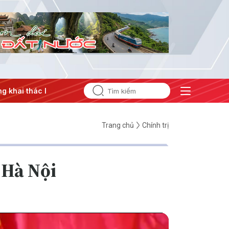
 thác IUU
#Căng thẳng Trung Đông
#An ninh năng lượng
Trang chủ
Chính trị
 Hà Nội