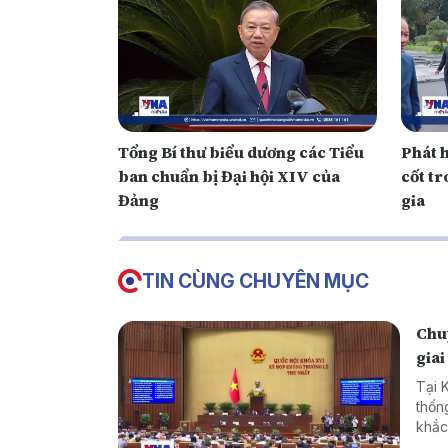
Tổng Bí thư biểu dương các Tiểu
Phát h
ban chuẩn bị Đại hội XIV của
cốt t
Đảng
gia
TIN CÙNG CHUYÊN MỤC
Chuy
giai
Tại 
thốn
khắc
cản 