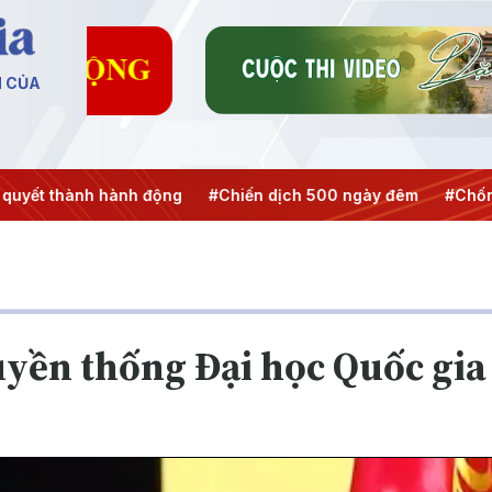
N CỦA
 thành hành động
#Chiến dịch 500 ngày đêm
#Chống khai
yền thống Đại học Quốc gia