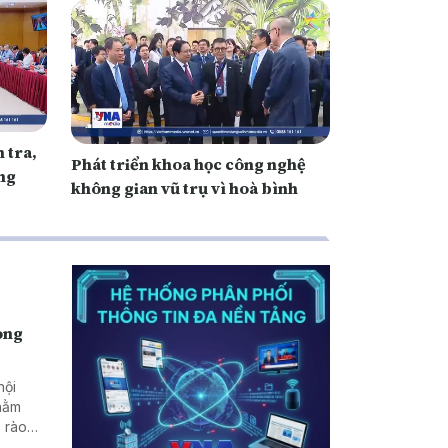
 tra,
Phát triển khoa học công nghệ
ng
không gian vũ trụ vì hoà bình
rong
hội
nhằm
 rào