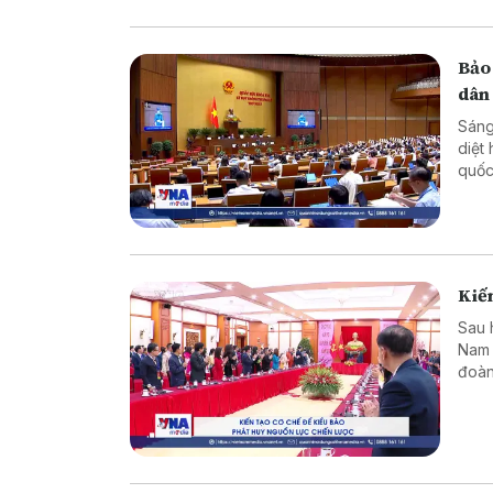
Bảo
dân
Sáng
diệt
quốc
dân 
Kiến
Sau 
Nam 
đoàn
dựng