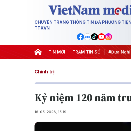
CHUYÊN TRANG THÔNG TIN ĐA PHƯƠNG TIỆ
TTXVN
#Hội nghị Trung ương 3
TIN MỚI
#APEC 2027
TRẠM TIN SỐ
#Đưa Nghị quyết
Chính trị
Kỷ niệm 120 năm tru
16-05-2026, 15:19