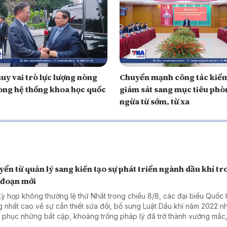
uy vai trò lực lượng nòng
Chuyển mạnh công tác kiểm
rong hệ thống khoa học quốc
giám sát sang mục tiêu phò
ngừa từ sớm, từ xa
ển từ quản lý sang kiến tạo sự phát triển ngành dầu khí t
 đoạn mới
Kỳ họp không thường lệ thứ Nhất trong chiều 8/8, các đại biểu Quốc 
g nhất cao về sự cần thiết sửa đổi, bổ sung Luật Dầu khí năm 2022 
 phục những bất cập, khoảng trống pháp lý đã trở thành vướng mắc,
đối với hoạt động dầu khí.