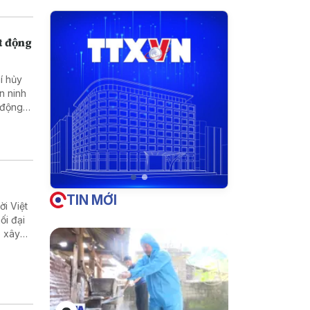
t động
í hủy
n ninh
 động
TIN MỚI
i Việt
ối đại
p xây