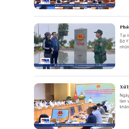
Phát
Tại 
Bờ Y
nhữn
là c
vững
Xử 
Ngày
làm 
khăn