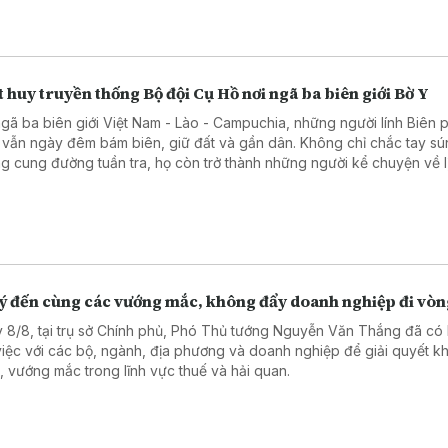
 huy truyền thống Bộ đội Cụ Hồ nơi ngã ba biên giới Bờ Y
ngã ba biên giới Việt Nam - Lào - Campuchia, những người lính Biên
 vẫn ngày đêm bám biên, giữ đất và gần dân. Không chỉ chắc tay sú
g cung đường tuần tra, họ còn trở thành những người kể chuyện về l
ầu nối gắn kết quân dân, góp phần vun đắp thế trận biên phòng toàn
 chắc nơi tuyến đầu Tổ quốc.
lý đến cùng các vướng mắc, không đẩy doanh nghiệp đi vò
 8/8, tại trụ sở Chính phủ, Phó Thủ tướng Nguyễn Văn Thắng đã có 
việc với các bộ, ngành, địa phương và doanh nghiệp để giải quyết k
, vướng mắc trong lĩnh vực thuế và hải quan.