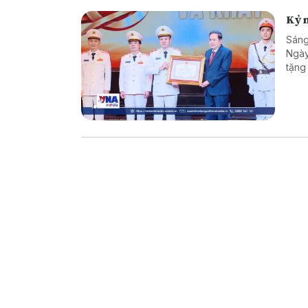
Kỷ n
Sáng
Ngày
tặng
trò 
và b