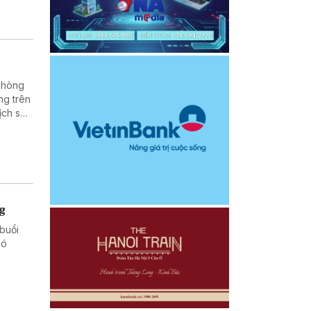
 phòng
ng trên
ịch sử,
 dân
ng
buổi
hó