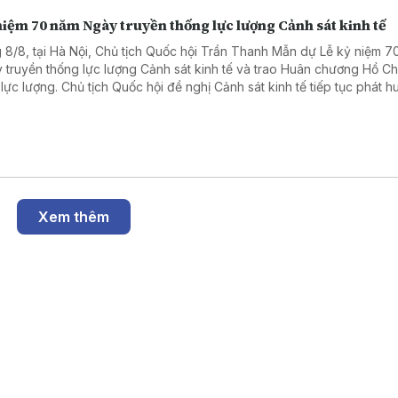
iệm 70 năm Ngày truyền thống lực lượng Cảnh sát kinh tế
 8/8, tại Hà Nội, Chủ tịch Quốc hội Trần Thanh Mẫn dự Lễ kỷ niệm 7
 truyền thống lực lượng Cảnh sát kinh tế và trao Huân chương Hồ Ch
 lực lượng. Chủ tịch Quốc hội đề nghị Cảnh sát kinh tế tiếp tục phát h
nòng cốt trong phòng, chống tham nhũng, lãng phí, tiêu cực, tội phạm
uôn lậu.
Xem thêm