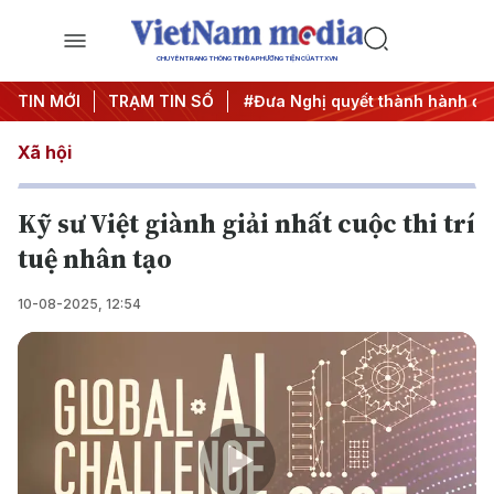
CHUYÊN TRANG THÔNG TIN ĐA PHƯƠNG TIỆN CỦA TTXVN
Trung ương 3
TIN MỚI
TRẠM TIN SỐ
#APEC 2027
#Đưa Nghị quyết thành hành độ
Xã hội
Kỹ sư Việt giành giải nhất cuộc thi trí
tuệ nhân tạo
10-08-2025, 12:54