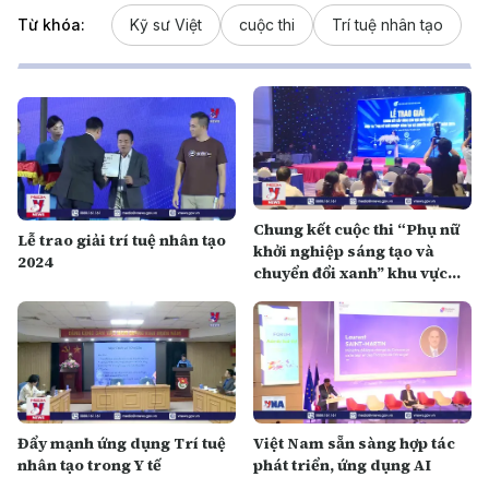
Từ khóa:
Kỹ sư Việt
cuộc thi
Trí tuệ nhân tạo
Chung kết cuộc thi “Phụ nữ
Lễ trao giải trí tuệ nhân tạo
khởi nghiệp sáng tạo và
2024
chuyển đổi xanh” khu vực
miền Bắc
Đẩy mạnh ứng dụng Trí tuệ
Việt Nam sẵn sàng hợp tác
nhân tạo trong Y tế
phát triển, ứng dụng AI