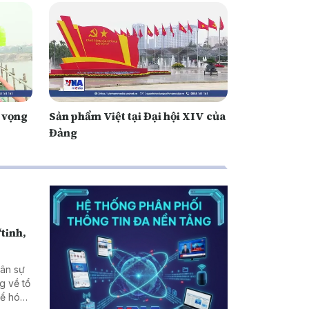
 vọng
Sản phẩm Việt tại Đại hội XIV của
Đảng
“tinh,
uân sự
g về tổ
hể hóa