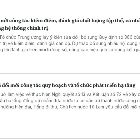
mới công tác kiểm điểm, đánh giá chất lượng tập thể, cá nh
g hệ thống chính trị
Tổ chức Trung ương lấy ý kiến sửa đổi, bổ sung Quy định số 366 củ
h trị về kiểm điểm, đánh giá cán bộ. Dự thảo bổ sung nhiều nội dung 
g tới đánh giá trên môi trường số, nâng cao hiệu quả sử dụng kết qu
mới công tác cán bộ.
 đổi mới công tác quy hoạch và tổ chức phát triển hạ tầng
buổi làm việc về thực hiện Nghị quyết số 13 và Kết luận số 72 về xây
cấu hạ tầng đồng bộ nhằm đưa nước ta cơ bản trở thành nước công 
 hướng hiện đại, Tổng Bí thư, Chủ tịch nước Tô Lâm yêu cầu đổi mới
quy hoạch và tổ chức phát triển hạ tầng theo hướng đồng bộ, liên th
phải trở thành một ngành kinh tế chiến lược, tạo ra thị trường lớn để 
n năng lực sản xuất trong nước.