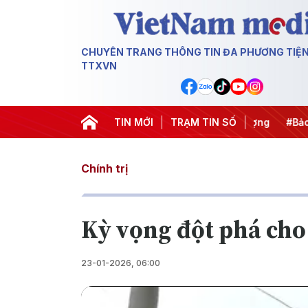
CHUYÊN TRANG THÔNG TIN ĐA PHƯƠNG TIỆ
TTXVN
#Căng thẳng Trung Đông
TIN MỚI
#An ninh năng lượng
TRẠM TIN SỐ
#Bảo vệ n
Chính trị
Kỳ vọng đột phá cho
23-01-2026, 06:00