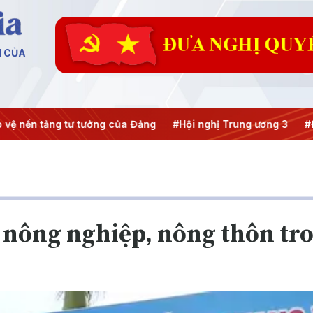
N CỦA
ền tảng tư tưởng của Đảng
#Hội nghị Trung ương 3
#Đưa N
 nông nghiệp, nông thôn tro