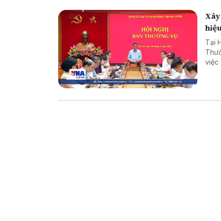
Xây 
hiệ
Tại 
Thườ
việc