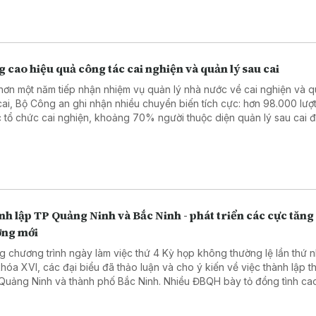
trương xây dựng lực lượng vũ trang theo hướng “tinh, gọn, mạnh”, đ
cầu nhiệm vụ trong tình hình mới.
 cao hiệu quả công tác cai nghiện và quản lý sau cai
hơn một năm tiếp nhận nhiệm vụ quản lý nhà nước về cai nghiện và q
cai, Bộ Công an ghi nhận nhiều chuyển biến tích cực: hơn 98.000 lượ
 tổ chức cai nghiện, khoảng 70% người thuộc diện quản lý sau cai 
 làm, hàng trăm trường hợp được vay vốn phát triển sản xuất, ổn định
.
h lập TP Quảng Ninh và Bắc Ninh - phát triển các cực tăng
ởng mới
g chương trình ngày làm việc thứ 4 Kỳ họp không thường lệ lần thứ n
hóa XVI, các đại biểu đã thảo luận và cho ý kiến về việc thành lập t
Quảng Ninh và thành phố Bắc Ninh. Nhiều ĐBQH bày tỏ đồng tình cao
cáo thẩm tra cũng như Tờ trình của Chính phủ đề xuất thành lập TP
 từ 1/9, thành lập TP Bắc Ninh từ 20/9.