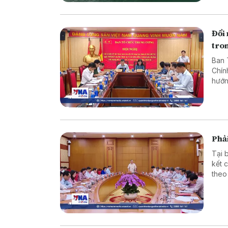
Đổi 
tron
Ban 
Chín
hướn
đổi 
Phải
Tại 
kết 
theo
tác 
tầng 
triể