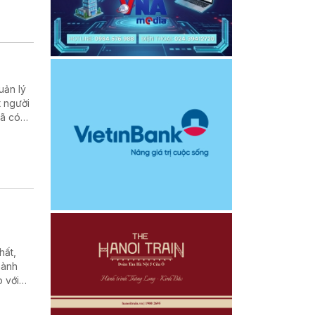
áp ứng
uản lý
t người
đã có
 cuộc
hất,
hành
 với
 Quảng