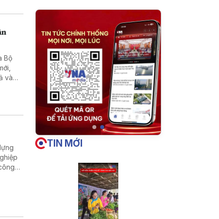
ân
a Bộ
mới,
ả và
TIN MỚI
 dựng
nghiệp
 công
ông, hạ
phát