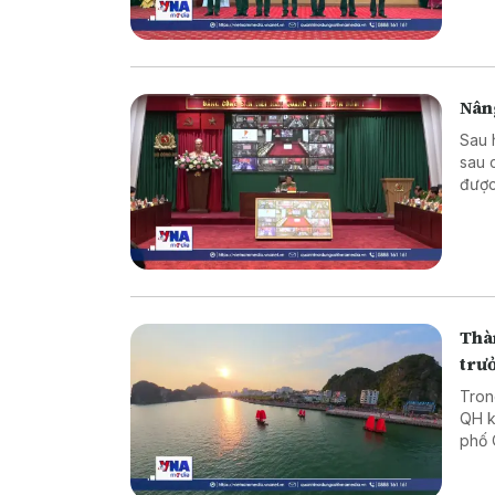
chủ 
yêu 
Nâng
Sau 
sau 
được
việc
sống
Thàn
trư
Tron
QH k
phố 
Báo 
Ninh