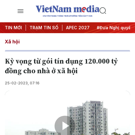
CHUYÊN TRANG THÔNG TIN ĐA PHƯƠNG TIỆN CỦA TTXVN
Hội nghị Trung ương 3
TIN MỚI
TRẠM TIN SỐ
#APEC 2027
#Đưa Nghị quyết thà
Xã hội
Kỳ vọng từ gói tín dụng 120.000 tỷ
đồng cho nhà ở xã hội
25-02-2023, 07:16