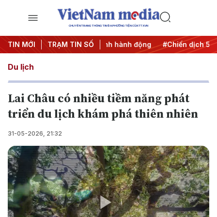
CHUYÊN TRANG THÔNG TIN ĐA PHƯƠNG TIỆN CỦA TTXVN
#Đưa Nghị quyết thành hành động
TIN MỚI
TRẠM TIN SỐ
#Chiến dịch 500 ngày
Du lịch
Lai Châu có nhiều tiềm năng phát
triển du lịch khám phá thiên nhiên
31-05-2026, 21:32