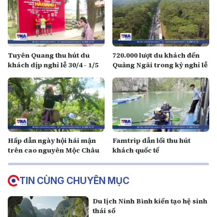
Tuyên Quang thu hút du
720.000 lượt du khách đến
khách dịp nghỉ lễ 30/4 - 1/5
Quảng Ngãi trong kỳ nghỉ lễ
Hấp dẫn ngày hội hái mận
Famtrip dẫn lối thu hút
trên cao nguyên Mộc Châu
khách quốc tế
TIN CÙNG CHUYÊN MỤC
Du lịch Ninh Bình kiến tạo hệ sinh
thái số