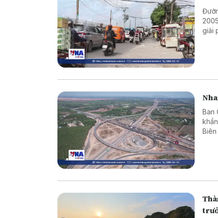
Đườn
2005
giải
xuyê
Nha
Ban 
khẩn
Biên
đưa 
Thàn
trư