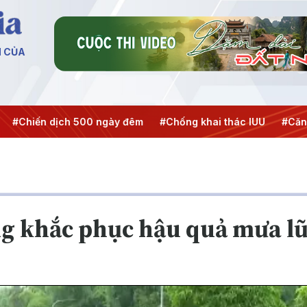
N CỦA
dịch 500 ngày đêm
#Chống khai thác IUU
#Căng thẳng Tr
g khắc phục hậu quả mưa lũ