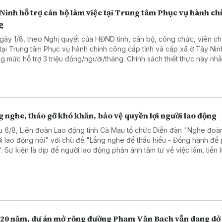
Ninh hỗ trợ cán bộ làm việc tại Trung tâm Phục vụ hành ch
g
gày 1/8, theo Nghị quyết của HĐND tỉnh, cán bộ, công chức, viên c
 tại Trung tâm Phục vụ hành chính công cấp tỉnh và cấp xã ở Tây Ni
g mức hỗ trợ 3 triệu đồng/người/tháng. Chính sách thiết thực này nh
 viên đội ngũ nhân sự, nâng cao chất lượng phục vụ người dân và 
ệp.
 nghe, tháo gỡ khó khăn, bảo vệ quyền lợi người lao động
u 6/8, Liên đoàn Lao động tỉnh Cà Mau tổ chức Diễn đàn "Nghe đoàn
i lao động nói" với chủ đề "Lắng nghe để thấu hiểu - Đồng hành để 
n". Sự kiện là dịp để người lao động phản ánh tâm tư về việc làm, tiền
ình trạng nợ đọng bảo hiểm xã hội, qua đó lãnh đạo tỉnh và các sở n
tiếp đối thoại, tháo gỡ khó khăn.
 20 năm, dự án mở rộng đường Phạm Văn Bạch vẫn dang dở