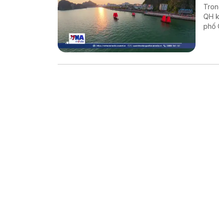
Tron
QH k
phố 
Báo 
Ninh