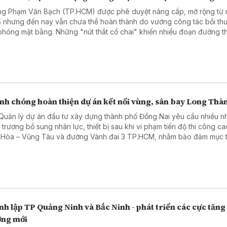
g Phạm Văn Bạch (TP.HCM) được phê duyệt nâng cấp, mở rộng từ
 nhưng đến nay vẫn chưa thể hoàn thành do vướng công tác bồi th
 phóng mặt bằng. Những "nút thắt cổ chai" khiến nhiều đoạn đường 
n ùn tắc giao thông vào giờ cao điểm.
nh chóng hoàn thiện dự án kết nối vùng, sân bay Long Thà
Quản lý dự án đầu tư xây dựng thành phố Đồng Nai yêu cầu nhiều n
 trương bổ sung nhân lực, thiết bị sau khi vi phạm tiến độ thi công ca
 Hòa – Vũng Tàu và đường Vành đai 3 TP.HCM, nhằm bảo đảm mục t
cả hai dự án vào khai thác trong tháng 9/2026.
h lập TP Quảng Ninh và Bắc Ninh - phát triển các cực tăng
ởng mới