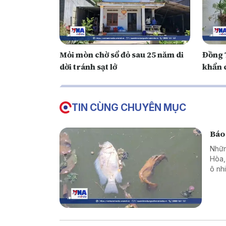
Mỏi mòn chờ sổ đỏ sau 25 năm di
Đồng 
dời tránh sạt lở
khẩn 
TIN CÙNG CHUYÊN MỤC
Báo
Nhữn
Hòa, 
ô nh
hình