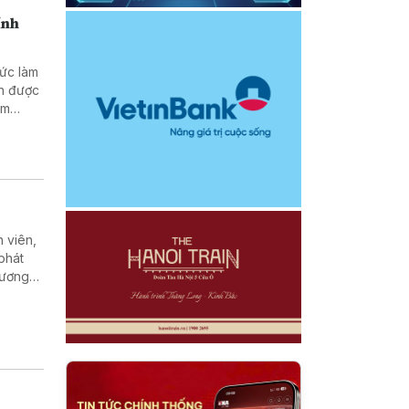
ính
hức làm
nh được
ằm
doanh
 viên,
phát
 lương
gành