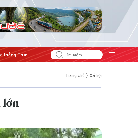
ung Đông
#An ninh năng lượng
#Bảo vệ nền tảng tư tưởng
Trang chủ
Xã hội
 lớn