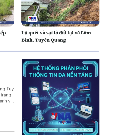
iếp
Lũ quét và sạt lở đất tại xã Lâm
Bình, Tuyên Quang
ờng Tuy
 trạng
oanh và