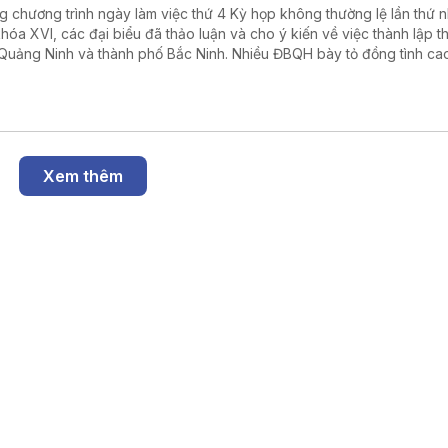
g chương trình ngày làm việc thứ 4 Kỳ họp không thường lệ lần thứ n
hóa XVI, các đại biểu đã thảo luận và cho ý kiến về việc thành lập t
Quảng Ninh và thành phố Bắc Ninh. Nhiều ĐBQH bày tỏ đồng tình cao
cáo thẩm tra cũng như Tờ trình của Chính phủ đề xuất thành lập TP
 từ 1/9, thành lập TP Bắc Ninh từ 20/9.
Xem thêm