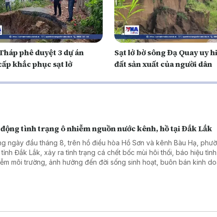
Tháp phê duyệt 3 dự án
Sạt lở bờ sông Đạ Quay uy h
cấp khắc phục sạt lở
đất sản xuất của người dân
 động tình trạng ô nhiễm nguồn nước kênh, hồ tại Đắk Lắk
g ngày đầu tháng 8, trên hồ điều hòa Hồ Sơn và kênh Bàu Hạ, phư
tỉnh Đắk Lắk, xảy ra tình trạng cá chết bốc mùi hôi thối, báo hiệu tình
iễm môi trường, ảnh hưởng đến đời sống sinh hoạt, buôn bán kinh d
 ảnh du lịch địa phương.