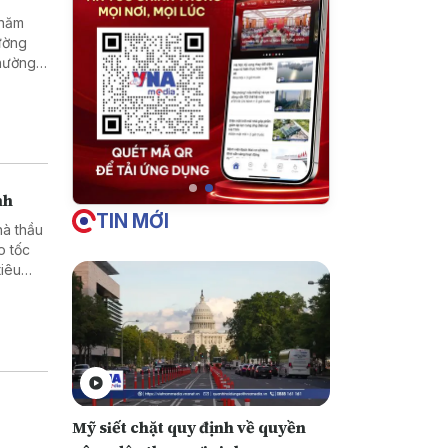
 năm
ường
thường
nh
TIN MỚI
hà thầu
o tốc
iêu
Mỹ siết chặt quy định về quyền