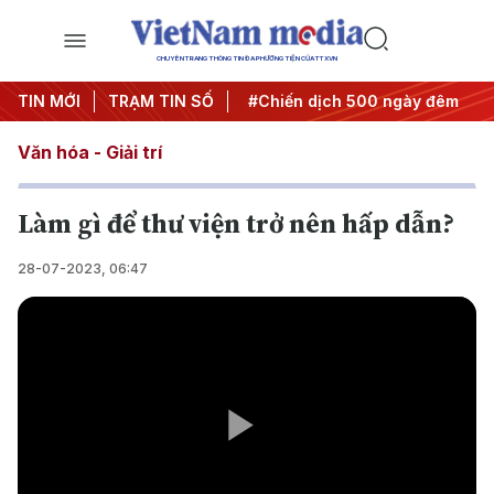
CHUYÊN TRANG THÔNG TIN ĐA PHƯƠNG TIỆN CỦA TTXVN
ghị quyết thành hành động
TIN MỚI
TRẠM TIN SỐ
#Chiến dịch 500 ngày đêm
#
Văn hóa - Giải trí
Làm gì để thư viện trở nên hấp dẫn?
28-07-2023, 06:47
Play