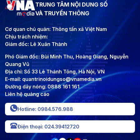
TRUNG TÂM NỘI DUNG SỐ
VÀ TRUYỀN THÔNG
Cơ quan chủ quản: Thông tấn xã Việt Nam
Chịu trách nhiệm:
Giám đốc: Lê Xuân Thành
Phó Giám đốc: Bùi Minh Thu, Hoàng Giang, Nguyễn
Quang Vũ
Địa chỉ: Số 33 Lê Thánh Tông, Hà Nội, VN
E-mail: quantrinoidungso@vnamedia.vn
Đường dây nóng: 0888 161 161
Liên hệ quảng cáo
Hotline: 0984.576.988
Điện thoại: 024.39412720