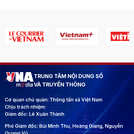
TRUNG TÂM NỘI DUNG SỐ
VÀ TRUYỀN THÔNG
Cơ quan chủ quản: Thông tấn xã Việt Nam
Chịu trách nhiệm:
Giám đốc: Lê Xuân Thành
Phó Giám đốc: Bùi Minh Thu, Hoàng Giang, Nguyễn
Quang Vũ