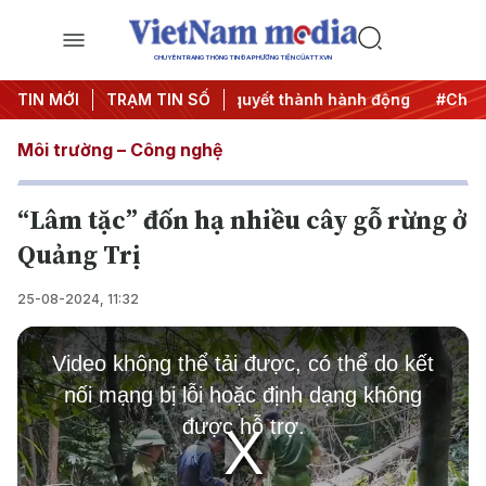
CHUYÊN TRANG THÔNG TIN ĐA PHƯƠNG TIỆN CỦA TTXVN
2027
TIN MỚI
#Đưa Nghị quyết thành hành động
TRẠM TIN SỐ
#Chiến dịch 500
Môi trường – Công nghệ
“Lâm tặc” đốn hạ nhiều cây gỗ rừng ở
Quảng Trị
25-08-2024, 11:32
This
is
Video không thể tải được, có thể do kết
a
modal
nối mạng bị lỗi hoặc định dạng không
window.
được hỗ trợ.