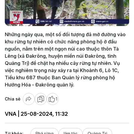
Play
Video
Những ngày qua, một số đối tượng đã mở đường vào
khu rừng tự nhiên có chức năng phòng hộ ở đầu
nguồn, nằm trên một ngọn núi cao thuộc thôn Tà
Lêng (xã Đakrông, huyện miền núi Đakrông, tỉnh
Quảng Trị) để chặt hạ nhiều cây rừng tự nhiên. Vụ
việc nghiêm trọng này xảy ra tại Khoảnh 6, Lô 1C,
Tiểu khu 687 thuộc Ban Quản lý rừng phòng hộ
Hướng Hóa - Đakrông quản lý.
Chia sẻ
1
VNA | 25-08-2024, 11:32
Từ khóa:
Phá rừng
lâm tặc
Quảng Trị