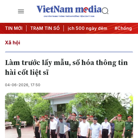
CHUYÊN TRANG THÔNG TIN ĐA PHƯƠNG TIỆN CỦA TTXVN
 hành động
TIN MỚI
#Chiến dịch 500 ngày đêm
TRẠM TIN SỐ
#Chống khai thác 
Xã hội
Làm trước lấy mẫu, số hóa thông tin
hài cốt liệt sĩ
04-06-2026, 17:50