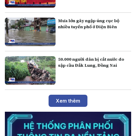
Mưa lớn gây ngập úng cục bộ
nhiều tuyến phố ở Điện Biên
50.000 người dân bị cắt nước do
sập cầu Đắk Lung, Đồng Nai
Xem thêm