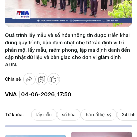
Play
Video
Quá trình lấy mẫu và số hóa thông tin được triển khai
đúng quy trình, bảo đảm chặt chẽ từ xác định vị trí
phần mộ, lấy mẫu, niêm phong, lập mã định danh đến
cập nhật dữ liệu và bàn giao cho đơn vị giám định
ADN.
Chia sẻ
1
VNA | 04-06-2026, 17:50
Từ khóa:
lấy mẫu
số hóa
hài cốt liệt sỹ
34 tỉnh