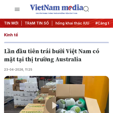
CHUYÊN TRANG THÔNG TIN ĐA PHƯƠNG TIỆN CỦA TTXVN
ịch 500 ngày đêm
TIN MỚI
TRẠM TIN SỐ
#Chống khai thác IUU
#Căng thẳng Tr
Kinh tế
Lần đầu tiên trái bưởi Việt Nam có
mặt tại thị trường Australia
23-04-2026, 11:25