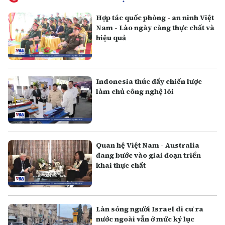
Hợp tác quốc phòng - an ninh Việt
Nam - Lào ngày càng thực chất và
hiệu quả
Indonesia thúc đẩy chiến lược
làm chủ công nghệ lõi
Quan hệ Việt Nam - Australia
đang bước vào giai đoạn triển
khai thực chất
Làn sóng người Israel di cư ra
nước ngoài vẫn ở mức kỷ lục