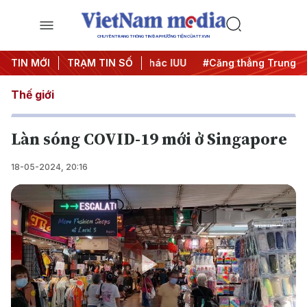
CHUYÊN TRANG THÔNG TIN ĐA PHƯƠNG TIỆN CỦA TTXVN
ngày đêm
TIN MỚI
#Chống khai thác IUU
TRẠM TIN SỐ
#Căng thẳng Trung Đông
Thế giới
Làn sóng COVID-19 mới ở Singapore
18-05-2024, 20:16
Play