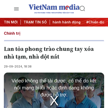
CHUYÊN TRANG THÔNG TIN ĐA PHƯƠNG TIỆN CỦA TTXVN
7
TIN MỚI
#Đưa Nghị quyết thành hành động
TRẠM TIN SỐ
#Chiến dịch 500 ngà
Chính trị
Lan tỏa phong trào chung tay xóa
nhà tạm, nhà dột nát
29-09-2024, 18:38
This
is
Video không thể tải được, có thể do kết
a
modal
nối mạng bị lỗi hoặc định dạng không
window.
được hỗ trợ.