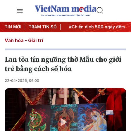
CHUYÊN TRANG THÔNG TIN ĐA PHƯƠNG TIỆN CỦA TTXVN
Nghị quyết thành hành động
TIN MỚI
TRẠM TIN SỐ
#Chiến dịch 500 ngày đêm
#
Văn hóa - Giải trí
Lan tỏa tín ngưỡng thờ Mẫu cho giới
trẻ bằng cách số hóa
22-04-2026, 06:00