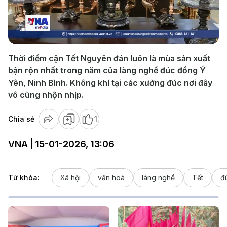
Play
Video
Thời điểm cận Tết Nguyên đán luôn là mùa sản xuất
bận rộn nhất trong năm của làng nghề đúc đồng Ý
Yên, Ninh Bình. Không khí tại các xưởng đúc nơi đây
vô cùng nhộn nhịp.
Chia sẻ
1
VNA | 15-01-2026, 13:06
Từ khóa:
Xã hội
văn hoá
làng nghề
Tết
đ