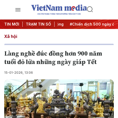
CHUYÊN TRANG THÔNG TIN ĐA PHƯƠNG TIỆN CỦA TTXVN
a Nghị quyết thành hành động
TIN MỚI
TRẠM TIN SỐ
#Chiến dịch 500 ngày đêm
Xã hội
Làng nghề đúc đồng hơn 900 năm
tuổi đỏ lửa những ngày giáp Tết
15-01-2026, 13:06