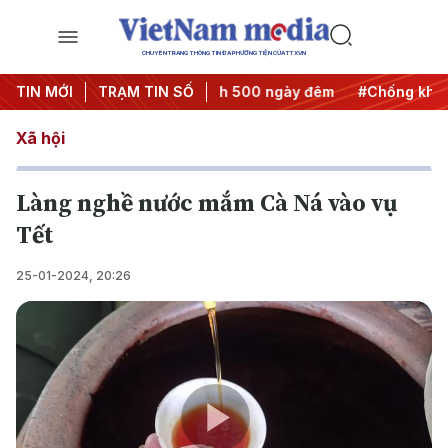
CHUYÊN TRANG THÔNG TIN ĐA PHƯƠNG TIỆN CỦA TTXVN
ành động
TIN MỚI
#Chiến dịch 500 ngày đêm
TRẠM TIN SỐ
#Chống khai thác IU
Xã hội
Làng nghề nước mắm Cà Ná vào vụ
Tết
25-01-2024, 20:26