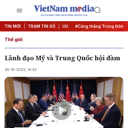
CHUYÊN TRANG THÔNG TIN ĐA PHƯƠNG TIỆN CỦA TTXVN
ày đêm
TIN MỚI
#Chống khai thác IUU
TRẠM TIN SỐ
#Căng thẳng Trung Đông
Thế giới
Lãnh đạo Mỹ và Trung Quốc hội đàm
30-10-2025, 14:32
Play