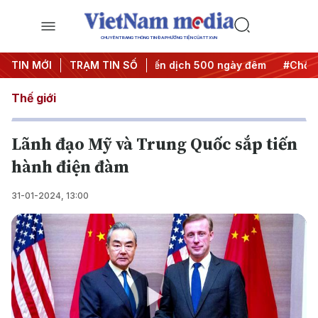
CHUYÊN TRANG THÔNG TIN ĐA PHƯƠNG TIỆN CỦA TTXVN
ành hành động
TIN MỚI
TRẠM TIN SỐ
#Chiến dịch 500 ngày đêm
#Chống khai th
Thế giới
Lãnh đạo Mỹ và Trung Quốc sắp tiến
hành điện đàm
31-01-2024, 13:00