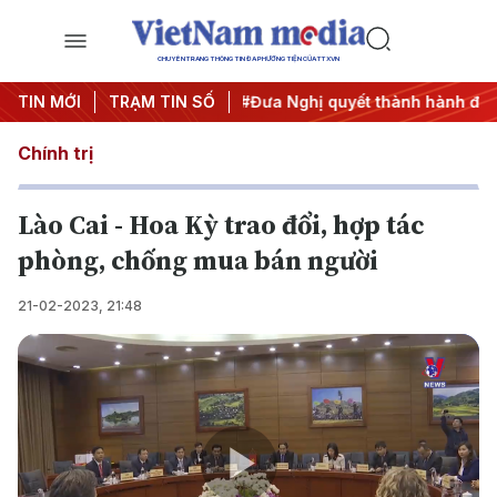
CHUYÊN TRANG THÔNG TIN ĐA PHƯƠNG TIỆN CỦA TTXVN
ơng 3
TIN MỚI
#APEC 2027
TRẠM TIN SỐ
#Đưa Nghị quyết thành hành động
#
Chính trị
Lào Cai - Hoa Kỳ trao đổi, hợp tác
phòng, chống mua bán người
21-02-2023, 21:48