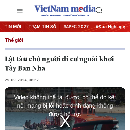
CHUYÊN TRANG THÔNG TIN ĐA PHƯƠNG TIỆN CỦA TTXVN
#Hội nghị Trung ương 3
TIN MỚI
TRẠM TIN SỐ
#APEC 2027
#Đưa Nghị quyết t
Thế giới
Lật tàu chở người di cư ngoài khơi
Tây Ban Nha
29-09-2024, 06:57
This
is
Video không thể tải được, có thể do kết
a
modal
nối mạng bị lỗi hoặc định dạng không
window.
được hỗ trợ.