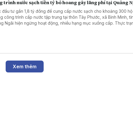
 trình nước sạch tiền tỷ bỏ hoang gây lãng phí tại Quảng N
 đầu tư gần 1,8 tỷ đồng để cung cấp nước sạch cho khoảng 300 hộ
g công trình cấp nước tập trung tại thôn Tây Phước, xã Bình Minh, tỉ
g Ngãi hiện ngừng hoạt động, nhiều hạng mục xuống cấp. Thực trạ
g chỉ gây lãng phí nguồn lực đầu tư mà còn khiến nhu cầu nước sạc
i dân chưa được đáp ứng.
Xem thêm