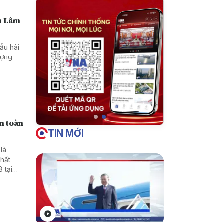
nh Lâm
ẫu hài
lượng
ển toàn
TIN MỚI
là
chất
 tại