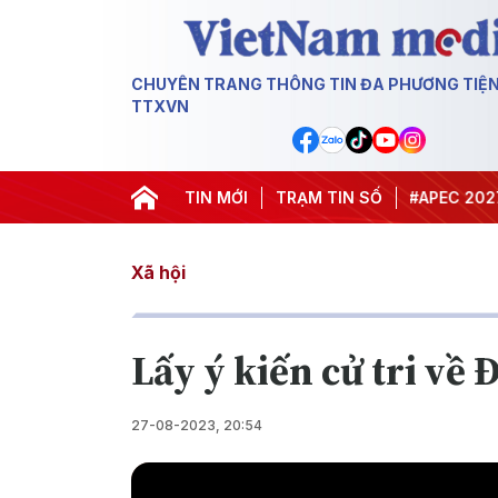
CHUYÊN TRANG THÔNG TIN ĐA PHƯƠNG TIỆ
TTXVN
#Hội nghị Trung ương 3
TIN MỚI
TRẠM TIN SỐ
#APEC 2027
#Đ
Xã hội
Lấy ý kiến cử tri về
27-08-2023, 20:54