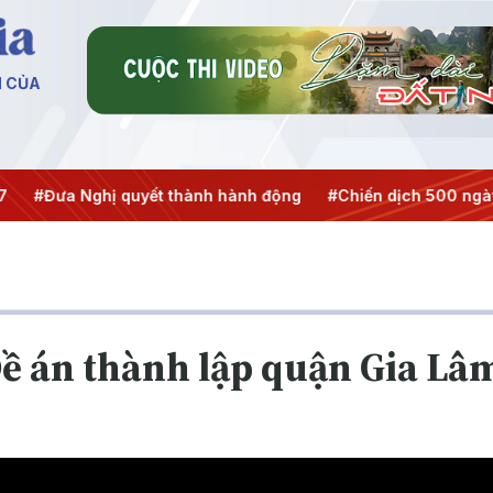
N CỦA
ưa Nghị quyết thành hành động
#Chiến dịch 500 ngày đêm
 Đề án thành lập quận Gia Lâ