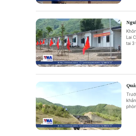
Ngườ
Khôn
Lai 
tai 
hại 
sản 
xuất,
Quả
Trướ
khẩn
phòn
phươ