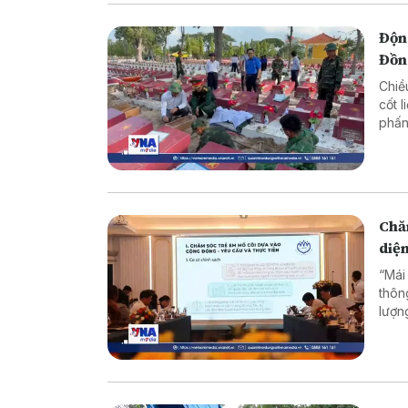
Động
Đồn
Chiề
cốt l
phấn
Chăm
diệ
“Mái
thôn
lượn
Thàn