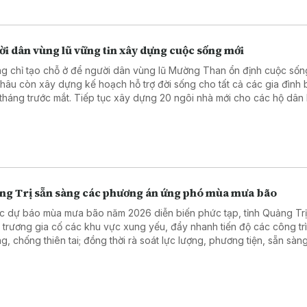
i dân vùng lũ vững tin xây dựng cuộc sống mới
g chỉ tạo chỗ ở để người dân vùng lũ Mường Than ổn định cuộc sống
Châu còn xây dựng kế hoạch hỗ trợ đời sống cho tất cả các gia đình b
3 tháng trước mắt. Tiếp tục xây dựng 20 ngôi nhà mới cho các hộ dân b
nặng do thiên tai. Về lâu dài, tất cả các hộ dân bị mất đất, không còn
xuất hoặc không còn sinh kế, địa phương sẽ sớm tạo quỹ đất để bà 
 làm dịch vụ, tạo sinh kế.
ng Trị sẵn sàng các phương án ứng phó mùa mưa bão
c dự báo mùa mưa bão năm 2026 diễn biến phức tạp, tỉnh Quảng Tr
 trương gia cố các khu vực xung yếu, đẩy nhanh tiến độ các công tr
g, chống thiên tai; đồng thời rà soát lực lượng, phương tiện, sẵn sàn
ng án ứng phó từ sớm, từ xa.