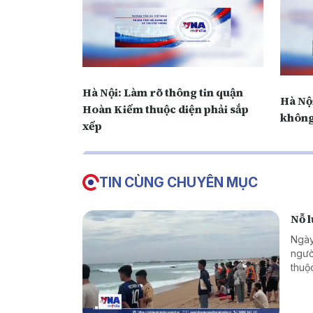
Hà Nội: Làm rõ thông tin quận
Hà Nội
Hoàn Kiếm thuộc diện phải sắp
không
xếp
TIN CÙNG CHUYÊN MỤC
Nỗ l
Ngày
ngườ
thuộ
rộng 
hưởn