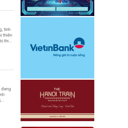
, tỉnh
ị thiên
ị thiệt
 đất để
con sản
ị đang
ình
g