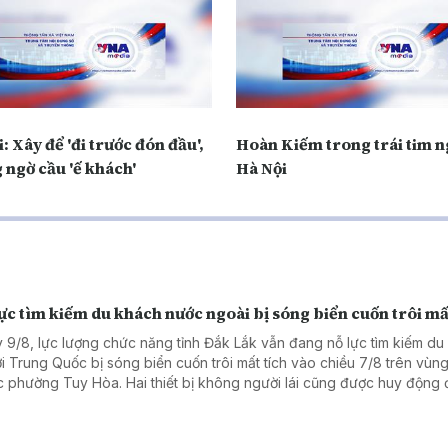
: Xây để 'đi trước đón đầu',
Hoàn Kiếm trong trái tim n
 ngờ cầu 'ế khách'
Hà Nội
ực tìm kiếm du khách nước ngoài bị sóng biển cuốn trôi mấ
 9/8, lực lượng chức năng tỉnh Đắk Lắk vẫn đang nỗ lực tìm kiếm du
i Trung Quốc bị sóng biển cuốn trôi mất tích vào chiều 7/8 trên vùng
c phường Tuy Hòa. Hai thiết bị không người lái cũng được huy động
phạm vi tìm kiếm. Dù vậy, tình hình thời tiết xấu với sóng to, gió lớn 
g đến công tác tìm kiếm.