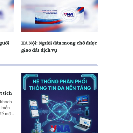
gười
Hà Nội: Người dân mong chờ được
giao đất dịch vụ
t tích
 khách
 biển
 để mở
đã ảnh