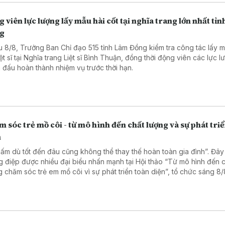
 viên lực lượng lấy mẫu hài cốt tại nghĩa trang lớn nhất tỉ
g
u 8/8, Trưởng Ban Chỉ đạo 515 tỉnh Lâm Đồng kiểm tra công tác lấy m
iệt sĩ tại Nghĩa trang Liệt sĩ Bình Thuận, đồng thời động viên các lực 
 đấu hoàn thành nhiệm vụ trước thời hạn.
 sóc trẻ mồ côi - từ mô hình đến chất lượng và sự phát tri
n
 ấm dù tốt đến đâu cũng không thể thay thế hoàn toàn gia đình”. Đây 
g điệp được nhiều đại biểu nhấn mạnh tại Hội thảo “Từ mô hình đến 
g chăm sóc trẻ em mồ côi vì sự phát triển toàn diện”, tổ chức sáng 8/8
h phố Hồ Chí Minh.