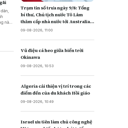
gãi
Trạm tin số trưa ngày 9/8: Tổng
 dân,
bí thư, Chủ tịch nước Tô Lâm
nh
thăm cấp nhà nước tới Australia
ng này
và New Zealand
h của
09-08-2026, 11:00
Vũ điệu cá heo giữa biển trời
Okinawa
09-08-2026, 10:53
Algeria cải thiện vị trí trong các
điểm đến của du khách Hồi giáo
09-08-2026, 10:49
Israel ưu tiên làm chủ công nghệ