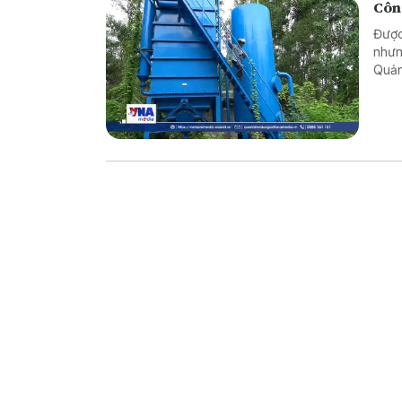
Công
Được
nhưn
Quản
khôn
ngườ