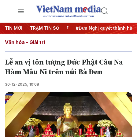
CHUYÊN TRANG THÔNG TIN ĐA PHƯƠNG TIỆN CỦA TTXVN
ị Trung ương 3
TIN MỚI
TRẠM TIN SỐ
#APEC 2027
#Đưa Nghị quyết thành hành 
Văn hóa - Giải trí
Lễ an vị tôn tượng Đức Phật Câu Na
Hàm Mâu Ni trên núi Bà Đen
30-12-2025, 10:08