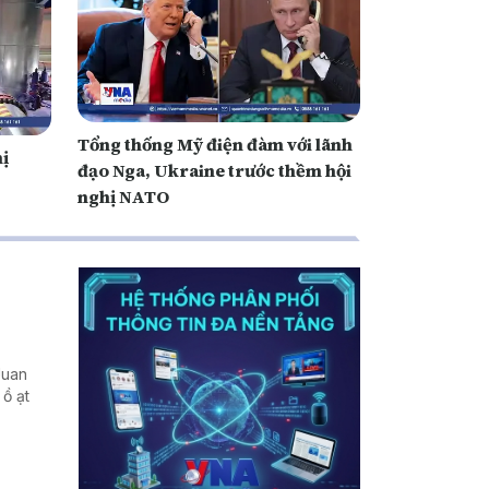
Tổng thống Mỹ điện đàm với lãnh
hị
đạo Nga, Ukraine trước thềm hội
nghị NATO
Juan
 ồ ạt