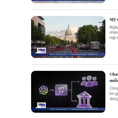
Mỹ s
Ngày
nhằm
hợp 
các 
Cha
miễ
Công
bỏ g