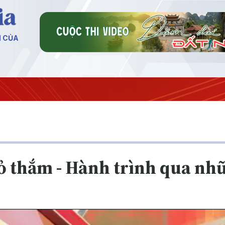
N CỦA
ỏ thắm - Hành trình qua nh