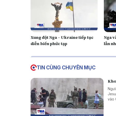
Xung đột Nga – Ukraine tiếp tục
Nga và
diễn biến phức tạp
lẫn n
TIN CÙNG CHUYÊN MỤC
Kho
Ngườ
Jesu
vào 