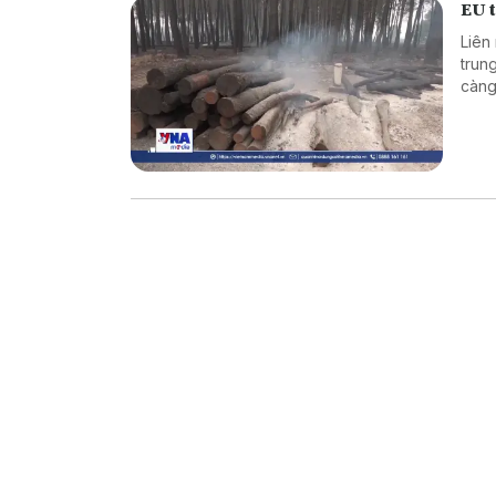
EU t
Liên
trun
càng