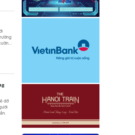
ới
trường
 cường
ng
sẽ dỡ
gười
uần.