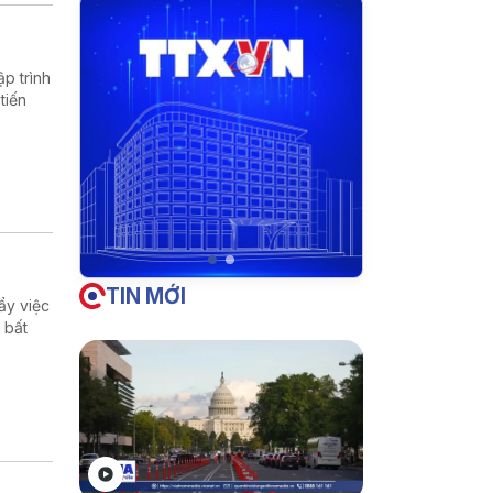
p trình
tiến
TIN MỚI
ẩy việc
 bất