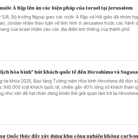
nước Ả Rập lên án các biện pháp của Israel tại Jerusalem
 5/8, Bộ trưởng Ngoại giao các nước Ả Rập và Hồi giáo đã nhóm họp
n, Jordan nhằm thảo luận về tình hình ở Jerusalem trước các hành 
thang của Israel nhằm vào các địa điểm linh thiêng của thành phố.
 lịch hòa bình” hút khách quốc tế đến Hiroshima và Nagasa
g tài khóa 2025, Bảo tàng Tưởng niệm Hòa bình Hiroshima đã đón s
ục 945.000 lượt khách quốc tế, chiếm gần 40% tổng số khách tham q
g như vấn đề hạt nhân đang khiến thế giới quan tâm trở lại Hiroshima
g số rất ít thành phố từng phải hứng chịu thảm họa bom nguyên tử - t
cảnh thế giới xảy ra nhiều cuộc xung đột.
ng Quốc thúc đẩy xây dựng khu công nghiệp không carbo