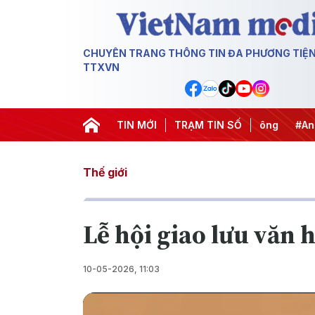
CHUYÊN TRANG THÔNG TIN ĐA PHƯƠNG TIỆ
TTXVN
#Chống khai thác IUU
TIN MỚI
#Căng thẳng Trung Đông
TRẠM TIN SỐ
#An ninh
Thế giới
Lễ hội giao lưu văn 
10-05-2026, 11:03