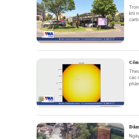
Tron
khí 
carb
Công
Theo
các 
phân
nét 
họa 
Đâm
Ngày