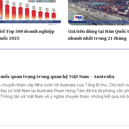
bố Top 500 doanh nghiệp
Giá tiêu dùng tại Hàn Quốc 
uốc 2025
nhanh nhất trong 21 tháng
 mốc quan trọng trong quan hệ Việt Nam – Australia
 chuyến thăm cấp Nhà nước tới Australia của Tổng Bí thư, Chủ tịch 
 Đại sứ Việt Nam tại Australia Phạm Hùng Tâm đã trả lời phỏng vấn 
 Thông tấn xã Việt Nam về ý nghĩa chuyến thăm, những kết quả nổi b
hai năm hai nước nâng cấp quan hệ lên Đối tác Chiến lược Toàn diện
ác lĩnh vực có thể tạo đột phá trong thời gian tới.