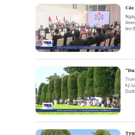
Các 
Ngày
Amma
leo 
“Du
Tron
kỷ l
Dườn
tron
bối 
Tru