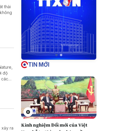
t thải
 không
TIN MỚI
Nature,
i độ
ư các
danh
Kinh nghiệm Đổi mới của Việt
 xảy ra