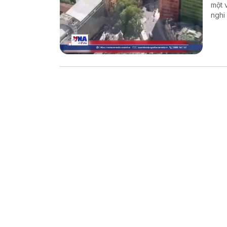
một 
nghi