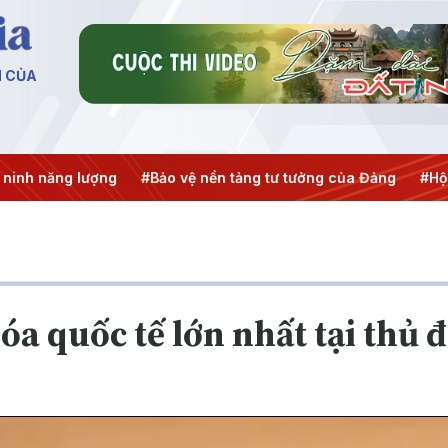
N CỦA
 năng lượng
#Bảo vệ nền tảng tư tưởng của Đảng
#Hội ngh
hóa quốc tế lớn nhất tại thủ