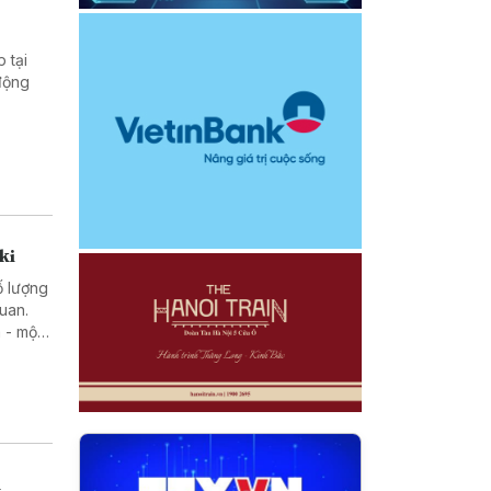
 tại
động
ki
ố lượng
uan.
 - một
rong
n