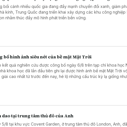
g bối cảnh nhiều quốc gia đang đẩy mạnh chuyển đổi xanh, giảm phá
nhà kính, Trung Quốc đang triển khai xây dựng các khu công nghiệp
on nhằm thúc đẩy mô hình phát triển bền vững.
 bố hình ảnh siêu nét của bề mặt Mặt Trời
 kết quả nghiên cứu được công bố ngày 6/8 trên tạp chí khoa học 
nhà khoa học đã lần đầu tiên ghi lại được hình ảnh bề mặt Mặt Trời vớ
 giải cao nhất từ trước đến nay, hé lộ những cấu trúc kỳ lạ giống nh
cọ xoáy trong bức tranh “Đêm đầy sao” (Starry Night) nổi tiếng của 
Vincent Van Gogh.
 dao tại trung tâm thủ đô của Anh
 5/8 tại khu vực Covent Garden, ở trung tâm thủ đô London, Anh, đã