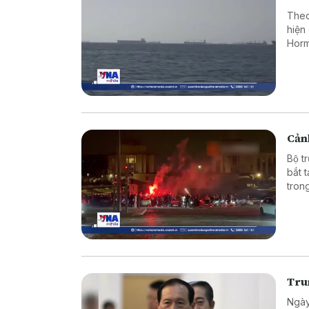
Theo
hiện
Horm
Cảnh
Bộ t
bắt 
tron
vào 
Tru
Ngày