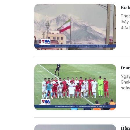
Eo 
Theo
thấy
đưa 
Ira
Ngày
Ghal
ngày
Hàn