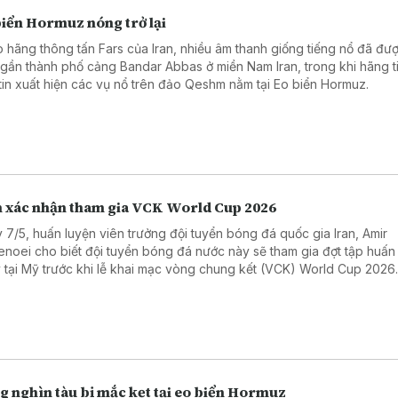
biển Hormuz nóng trở lại
 hãng thông tấn Fars của Iran, nhiều âm thanh giống tiếng nổ đã đư
 gần thành phố cảng Bandar Abbas ở miền Nam Iran, trong khi hãng t
tin xuất hiện các vụ nổ trên đảo Qeshm nằm tại Eo biển Hormuz.
n xác nhận tham gia VCK World Cup 2026
 7/5, huấn luyện viên trưởng đội tuyển bóng đá quốc gia Iran, Amir
enoei cho biết đội tuyển bóng đá nước này sẽ tham gia đợt tập huấn
 tại Mỹ trước khi lễ khai mạc vòng chung kết (VCK) World Cup 2026
g nghìn tàu bị mắc kẹt tại eo biển Hormuz