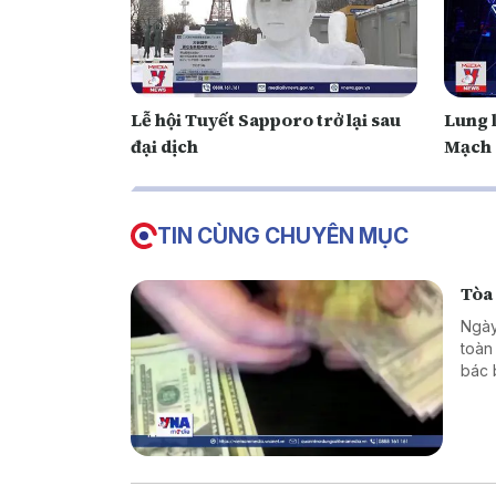
Lễ hội Tuyết Sapporo trở lại sau
Lung l
đại dịch
Mạch
TIN CÙNG CHUYÊN MỤC
Tòa
Ngày
toàn
bác 