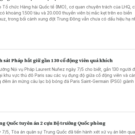
 Tổ chức Hàng hải Quốc tế (IMO), cơ quan chuyên trách của LHQ, c
 có khoảng 1.500 tàu và 20.000 thuyền viên bị mắc kẹt trên eo biển
uz, trong bối cảnh xung đột Trung Đông vẫn chưa có dấu hiệu hạ nh
 sát Pháp bắt giữ gần 130 cổ động viên quá khích
rưởng Nội vụ Pháp Laurent Nuñez ngày 7/5 cho biết, gần 130 người đa
tại khu vực thủ đô Paris sau các vụ đụng độ giữa cổ động viên và cả
g đêm ăn mừng câu lạc bộ bóng đá Paris Saint-Germain (PSG) giành
chung kết UEFA Champions League mùa giải 2025 - 2026.
ng Quốc tuyên án 2 cựu Bộ trưởng Quốc phòng
 7/5, Tòa án quân sự Trung Quốc đã tiến hành xét xử vụ án liên qu