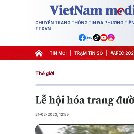
CHUYÊN TRANG THÔNG TIN ĐA PHƯƠNG TIỆ
TTXVN
#Hội nghị Trung ương 3
TIN MỚI
TRẠM TIN SỐ
#APEC 2027
#Đ
Thế giới
Lễ hội hóa trang đư
21-02-2023, 12:59