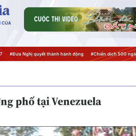
N CỦA
ưa Nghị quyết thành hành động
#Chiến dịch 500 ngày đêm
ờng phố tại Venezuela