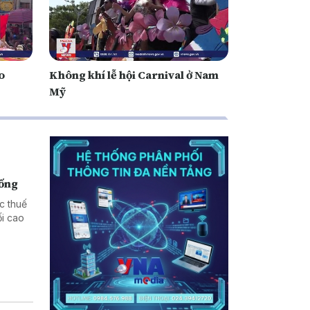
o
Không khí lễ hội Carnival ở Nam
Mỹ
hống
c thuế
i cao