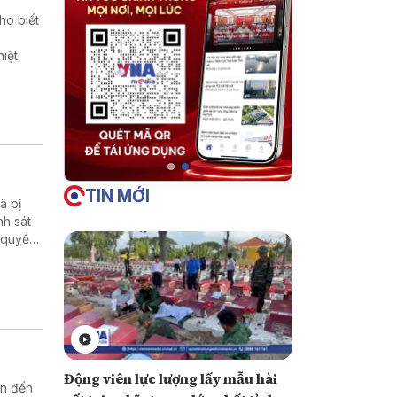
ho biết
iệt.
TIN MỚI
̃ bị
nh sát
 quyền
Động viên lực lượng lấy mẫu hài
an đến