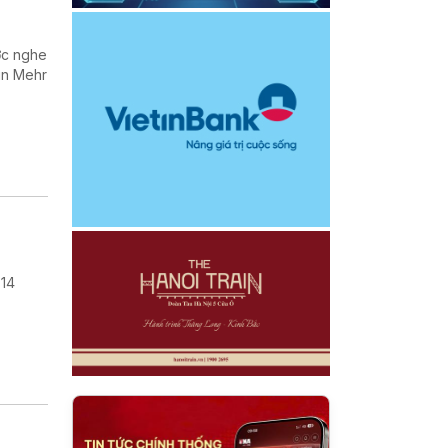
ợc nghe
in Mehr
 14
.