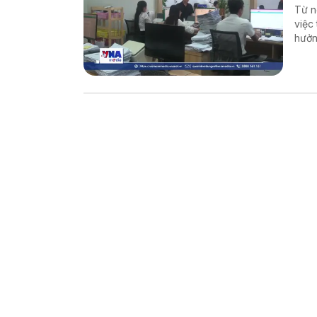
Từ n
việc
hưởn
động
nghi