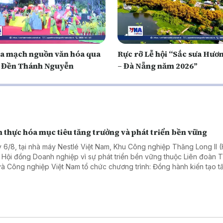
ỏa mạch nguồn văn hóa qua
Rực rỡ Lễ hội “Sắc sưa Hươ
i Đền Thánh Nguyễn
– Đà Nẵng năm 2026”
 thực hóa mục tiêu tăng trưởng và phát triển bền vững
 6/8, tại nhà máy Nestlé Việt Nam, Khu Công nghiệp Thăng Long II 
 Hội đồng Doanh nghiệp vì sự phát triển bền vững thuộc Liên đoàn
và Công nghiệp Việt Nam tổ chức chương trình: Đồng hành kiến tạo t
ng bền vững: Doanh nghiệp – Địa phương – Quốc gia. Chương trình th
ham gia của hơn 50 đại biểu, diễn giả đến từ các cơ quan chính quyề
ng, doanh nghiệp trong và ngoài tỉnh Hưng Yên.