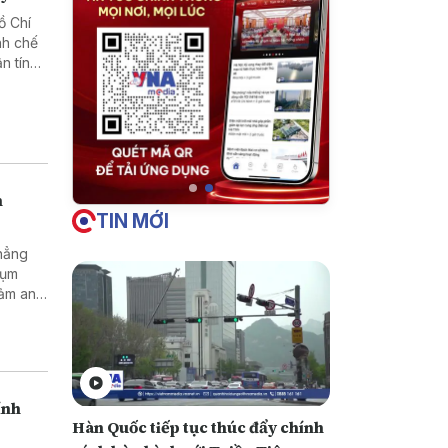
ồ Chí
nh chế
n tín
h
TIN MỚI
khẳng
cụm
đảm an
ính
Hàn Quốc tiếp tục thúc đẩy chính