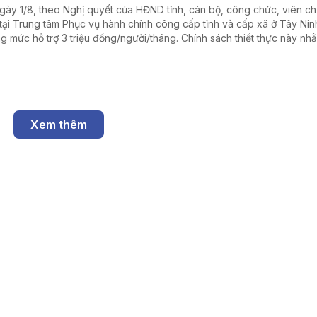
gày 1/8, theo Nghị quyết của HĐND tỉnh, cán bộ, công chức, viên c
 tại Trung tâm Phục vụ hành chính công cấp tỉnh và cấp xã ở Tây Ni
g mức hỗ trợ 3 triệu đồng/người/tháng. Chính sách thiết thực này nh
 viên đội ngũ nhân sự, nâng cao chất lượng phục vụ người dân và 
ệp.
Xem thêm