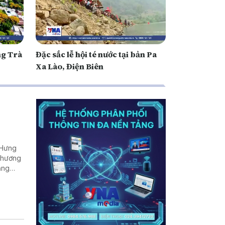
ng Trà
Đặc sắc lễ hội té nước tại bản Pa
Xa Lào, Điện Biên
(Hưng
 Thương
ăng
u hút
n địa