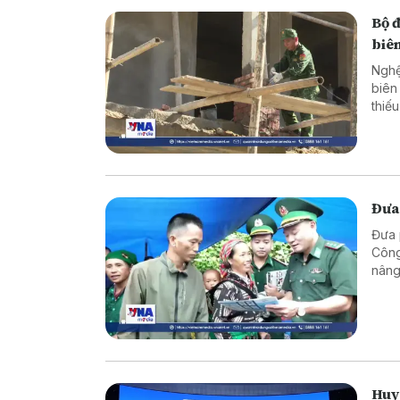
Bộ 
biên
Nghệ
biên
thiế
cực 
Đưa
Đưa 
Công
nâng
vững
Huy 