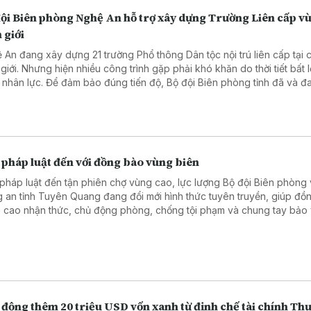
đội Biên phòng Nghệ An hỗ trợ xây dựng Trường Liên cấp v
 giới
 An đang xây dựng 21 trường Phổ thông Dân tộc nội trú liên cấp tại 
 giới. Nhưng hiện nhiều công trình gặp phải khó khăn do thời tiết bất l
u nhân lực. Để đảm bảo đúng tiến độ, Bộ đội Biên phòng tỉnh đã và đa
hỗ trợ bằng các hành động thiết thực.
 pháp luật đến với đồng bào vùng biên
pháp luật đến tận phiên chợ vùng cao, lực lượng Bộ đội Biên phòng
 an tỉnh Tuyên Quang đang đổi mới hình thức tuyên truyền, giúp đồ
 cao nhận thức, chủ động phòng, chống tội phạm và chung tay bảo
 chắc an ninh, trật tự khu vực biên giới.
động thêm 20 triệu USD vốn xanh từ định chế tài chính Thụ