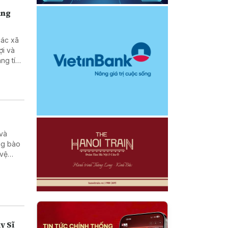
ùng
các xã
ợi và
ng tích
 và
ng bào
 vệ
y Sĩ