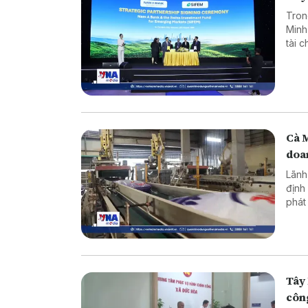
Tron
Minh
tài 
dụng
Cà 
doa
Lãnh
định
phát
ninh
Tây 
côn