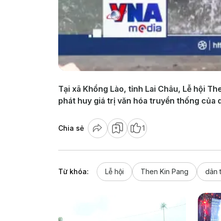
Tại xã Khổng Lào, tỉnh Lai Châu, Lễ hội T
phát huy giá trị văn hóa truyền thống của 
Chia sẻ
1
Từ khóa:
Lễ hội
Then Kin Pang
dân 