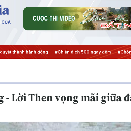
N CỦA
ng
#Chiến dịch 500 ngày đêm
#Chống khai thác IUU
#C
g - Lời Then vọng mãi giữa đ