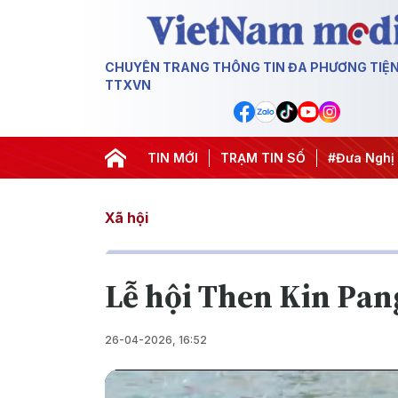
CHUYÊN TRANG THÔNG TIN ĐA PHƯƠNG TIỆ
TTXVN
#Hội nghị Trung ương 3
TIN MỚI
#Đưa Nghị quyết thành hành độ
TRẠM TIN SỐ
Xã hội
Lễ hội Then Kin Pan
26-04-2026, 16:52