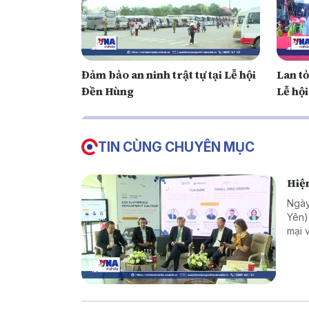
Đảm bảo an ninh trật tự tại Lễ hội
Lan t
Đền Hùng
Lễ hộ
TIN CÙNG CHUYÊN MỤC
Hiện
Ngày
Yên)
mại 
trưở
sự t
phươ