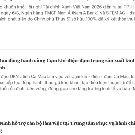
g khuôn khổ Hội nghị Tài chính Xanh Việt Nam 2026 diễn ra tại TP. H
 ngày 6/8, Ngân hàng TMCP Nam Á (Nam A Bank) và SIFEM AG – đị
chính phát triển do Chính phủ Thụy Sĩ sở hữu 100% đã ký kết thỏa thuậ
 xanh quốc tế trị giá 20 triệu USD, tương đương hơn 500 tỷ đồng.
Mau đồng hành cùng Cụm khí-điện-đạm trong sản xuất kin
nh
 đạo UBND tỉnh Cà Mau làm việc với Cụm khí - điện - đạm Cà Mau, 
 sẽ tiếp tục đồng hành, tháo gỡ khó khăn, tạo điều kiện thuận lợi để 
 triển ổn định, bền vững, đóng góp cho tăng trưởng kinh tế và bảo 
 năng lượng.
Ninh hỗ trợ cán bộ làm việc tại Trung tâm Phục vụ hành ch
g