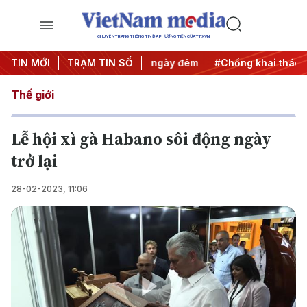
CHUYÊN TRANG THÔNG TIN ĐA PHƯƠNG TIỆN CỦA TTXVN
 động
TIN MỚI
#Chiến dịch 500 ngày đêm
TRẠM TIN SỐ
#Chống khai thác IUU
Thế giới
Lễ hội xì gà Habano sôi động ngày
trở lại
28-02-2023, 11:06