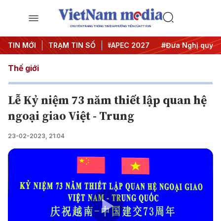
CHUYÊN TRANG THÔNG TIN ĐA PHƯƠNG TIỆN CỦA TTXVN
#Hội nghị Trung ương 3
TIN MỚI
TRẠM TIN SỐ
#APEC 2027
#Đưa Nghị quyết th
Thế giới
Lễ Kỷ niệm 73 năm thiết lập quan hệ
ngoại giao Việt - Trung
23-02-2023, 21:04