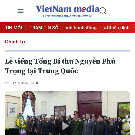
CHUYÊN TRANG THÔNG TIN ĐA PHƯƠNG TIỆN CỦA TTXVN
TIN MỚI
#Đưa Nghị quyết thành hành động
TRẠM TIN SỐ
#Chiến dịch 500 ngày
Chính trị
Lễ viếng Tổng Bí thư Nguyễn Phú
Trọng tại Trung Quốc
25-07-2024, 19:38