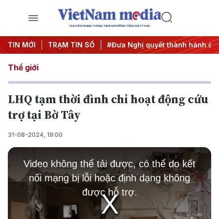
CHUYÊN TRANG THÔNG TIN ĐA PHƯƠNG TIỆN CỦA TTXVN
ung ương 3
TIN MỚI
#APEC 2027
TRẠM TIN SỐ
#Đưa Nghị quyết thành hành độn
Thế giới
LHQ tạm thời đình chỉ hoạt động cứu
trợ tại Bờ Tây
31-08-2024, 19:00
This
is
Video không thể tải được, có thể do kết
a
modal
nối mạng bị lỗi hoặc định dạng không
window.
được hỗ trợ.