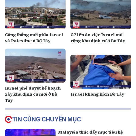
Căng thẳng mới giữa Israel
G7 lên án việc Israel mở
và Palestine ở Bờ Tây
rộng khu định cư ở Bờ Tây
Israel phê duyệt kế hoạch
xây khu định cư mới ở Bờ
Israel không kích Bờ Tây
Tây
TIN CÙNG CHUYÊN MỤC
Malaysia thúc đẩy mục tiêu hệ