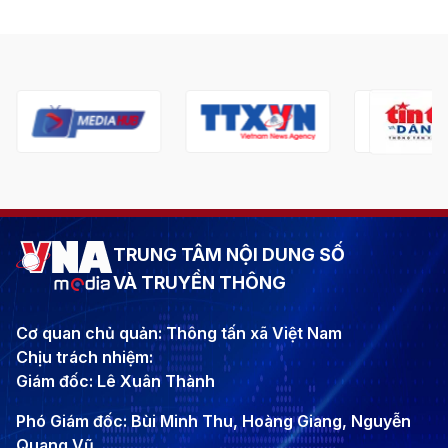
TRUNG TÂM NỘI DUNG SỐ
VÀ TRUYỀN THÔNG
Cơ quan chủ quản: Thông tấn xã Việt Nam
Chịu trách nhiệm:
Giám đốc: Lê Xuân Thành
Phó Giám đốc: Bùi Minh Thu, Hoàng Giang, Nguyễn
Quang Vũ