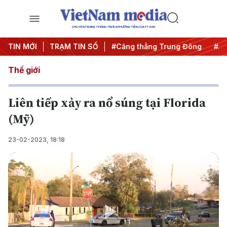
CHUYÊN TRANG THÔNG TIN ĐA PHƯƠNG TIỆN CỦA TTXVN
êm
TIN MỚI
#Chống khai thác IUU
TRẠM TIN SỐ
#Căng thẳng Trung Đông
#An
Thế giới
Liên tiếp xảy ra nổ súng tại Florida
(Mỹ)
23-02-2023, 18:18