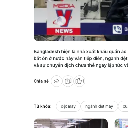
Bangladesh hiện là nhà xuất khẩu quần áo 
bất ổn ở nước này vẫn tiếp diễn, ngành d
và sự chuyển dịch chưa thể ngay lập tức v
Chia sẻ
1
Từ khóa:
dệt may
ngành dệt may
xu