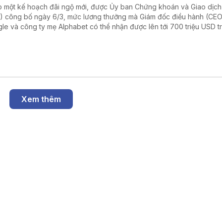
 một kế hoạch đãi ngộ mới, được Ủy ban Chứng khoán và Giao dịc
) công bố ngày 6/3, mức lương thưởng mà Giám đốc điều hành (CEO
le và công ty mẹ Alphabet có thể nhận được lên tới 700 triệu USD t
ới.
Xem thêm