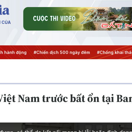
N CỦA
iến dịch 500 ngày đêm
#Chống khai thác IUU
#Căng thẳn
Việt Nam trước bất ổn tại B