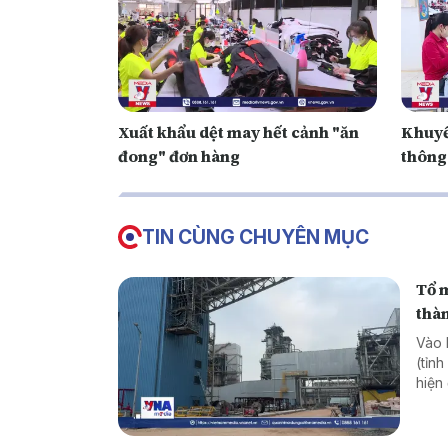
Xuất khẩu dệt may hết cảnh "ăn
Khuyế
đong" đơn hàng
thông
TIN CÙNG CHUYÊN MỤC
Tổ m
thà
Vào 
(tỉn
hiện
trìn