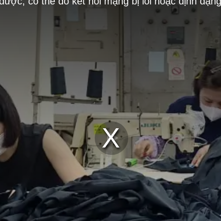
 được, có thể do kết nối mạng bị lỗi hoặc định dạn
Play
Video