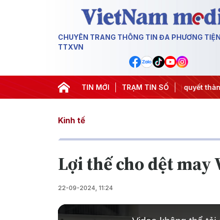
CHUYÊN TRANG THÔNG TIN ĐA PHƯƠNG TIỆ
TTXVN
g 3
#APEC 2027
#Đưa Nghị quyết thành hành động
TIN MỚI
TRẠM TIN SỐ
#Ch
Kinh tế
Lợi thế cho dệt may 
22-09-2024, 11:24
This
is