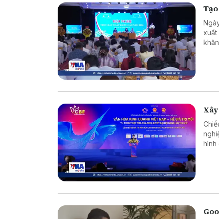
Tạo 
Ngày
xuất
khăn 
Xây
Chiề
nghi
hình
Goog