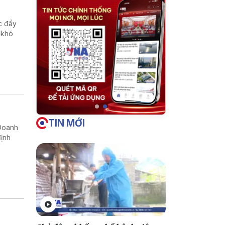
c đẩy
 khó
TIN MỚI
 Doanh
định