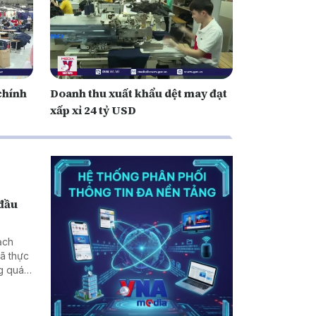
chính
Doanh thu xuất khẩu dệt may đạt
xấp xỉ 24 tỷ USD
 đầu
ạch
đã thực
ng quá