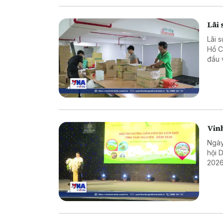
Lãi
Lãi 
Hồ C
đầu 
suất
Vinh
Ngày
hội 
2026