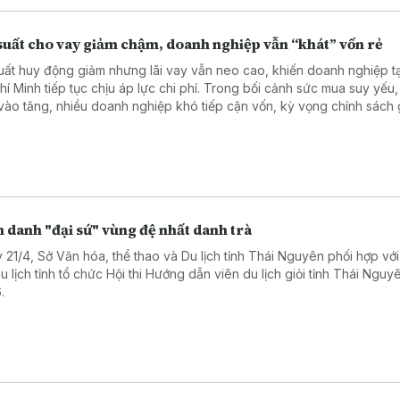
 suất cho vay giảm chậm, doanh nghiệp vẫn “khát” vốn rẻ
suất huy động giảm nhưng lãi vay vẫn neo cao, khiến doanh nghiệp tạ
hí Minh tiếp tục chịu áp lực chi phí. Trong bối cảnh sức mua suy yếu,
vào tăng, nhiều doanh nghiệp khó tiếp cận vốn, kỳ vọng chính sách g
 sớm phát huy hiệu quả.
 danh "đại sứ" vùng đệ nhất danh trà
 21/4, Sở Văn hóa, thể thao và Du lịch tỉnh Thái Nguyên phối hợp với
Du lịch tỉnh tổ chức Hội thi Hướng dẫn viên du lịch giỏi tỉnh Thái Ngu
.