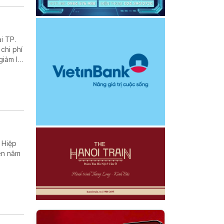
i TP.
 chi phí
iảm lãi
 Hiệp
yên năm