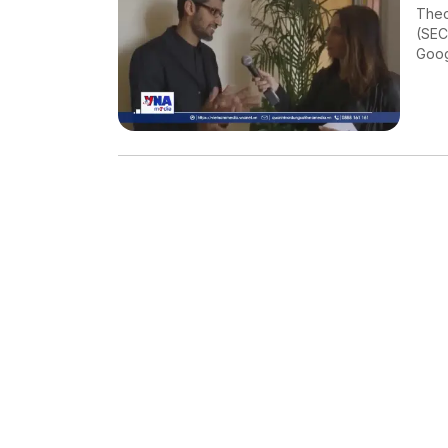
Theo
(SEC
Goog
năm t