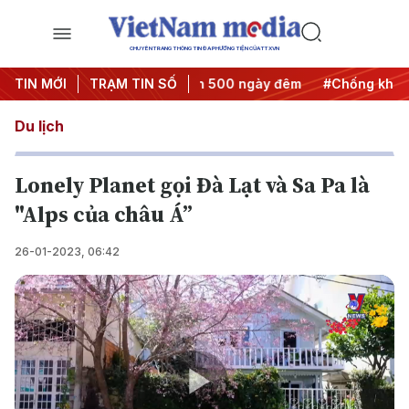
CHUYÊN TRANG THÔNG TIN ĐA PHƯƠNG TIỆN CỦA TTXVN
ành động
TIN MỚI
#Chiến dịch 500 ngày đêm
TRẠM TIN SỐ
#Chống khai thác IU
Du lịch
Lonely Planet gọi Đà Lạt và Sa Pa là
"Alps của châu Á”
26-01-2023, 06:42