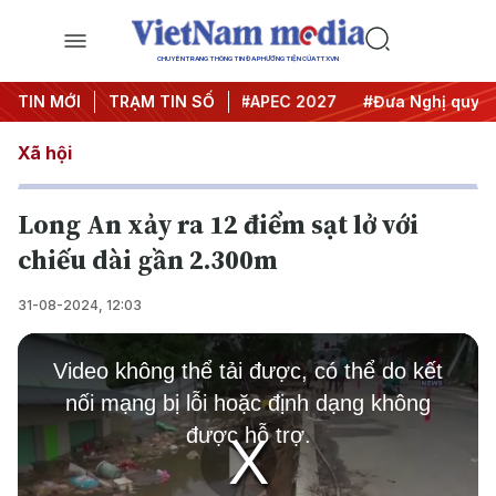
CHUYÊN TRANG THÔNG TIN ĐA PHƯƠNG TIỆN CỦA TTXVN
#Hội nghị Trung ương 3
TIN MỚI
TRẠM TIN SỐ
#APEC 2027
#Đưa Nghị quyết th
Xã hội
Long An xảy ra 12 điểm sạt lở với
chiếu dài gần 2.300m
31-08-2024, 12:03
This
is
Video không thể tải được, có thể do kết
a
modal
nối mạng bị lỗi hoặc định dạng không
window.
được hỗ trợ.