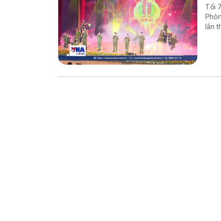
Tối 
Phòn
lần 