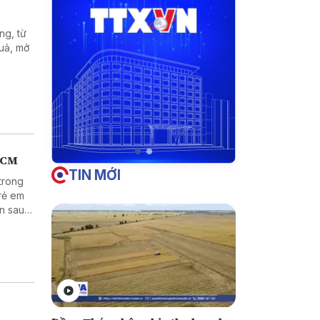
ng, từ
quả, mở
.HCM
TIN MỚI
trong
trẻ em
ện sau