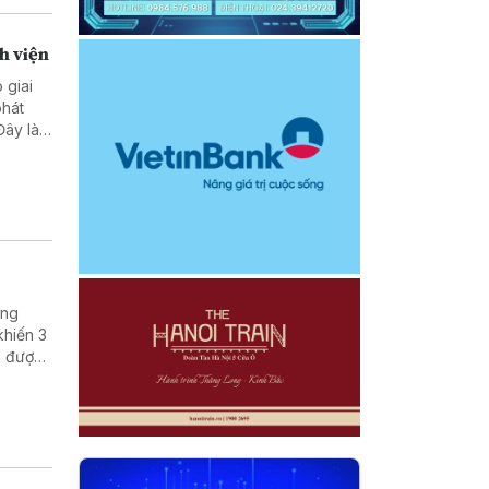
h viện
 giai
phát
Đây là
ược, Bộ
ờng
khiến 3
i được