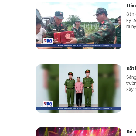
Hành
Gần 
ký ứ
ra hy
Bắt
Sáng
trườ
xảy 
khi 
Bế m