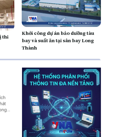
Khởi công dự án bảo dưỡng tàu
 thi
bay và suất ăn tại sân bay Long
Thành
ích
hát
rong