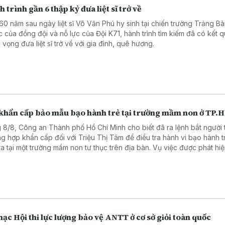
 trình gần 6 thập kỷ đưa liệt sĩ trở về
60 năm sau ngày liệt sĩ Võ Văn Phú hy sinh tại chiến trường Trảng Bà
c của đồng đội và nỗ lực của Đội K71, hành trình tìm kiếm đã có kết 
 vọng đưa liệt sĩ trở về với gia đình, quê hương.
 khẩn cấp bảo mẫu bạo hành trẻ tại trường mầm non ở TP
 8/8, Công an Thành phố Hồ Chí Minh cho biết đã ra lệnh bắt người 
ng hợp khẩn cấp đối với Triệu Thị Tâm để điều tra hành vi bạo hành 
ra tại một trường mầm non tư thục trên địa bàn. Vụ việc được phát hi
đoạn video ghi lại hành vi bạo hành được đăng tải trên mạng xã hội.
ạc Hội thi lực lượng bảo vệ ANTT ở cơ sở giỏi toàn quốc