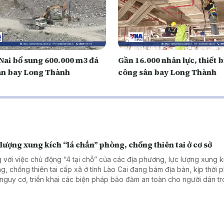
Nai bổ sung 600.000 m3 đá
Gần 16.000 nhân lực, thiết bị
ân bay Long Thành
công sân bay Long Thành
lượng xung kích “lá chắn” phòng, chống thiên tai ở cơ sở
 với việc chủ động “4 tại chỗ” của các địa phương, lực lượng xung k
g, chống thiên tai cấp xã ở tỉnh Lào Cai đang bám địa bàn, kịp thời p
 nguy cơ, triển khai các biện pháp bảo đảm an toàn cho người dân t
mưa lũ, không để bị động, bất ngờ.