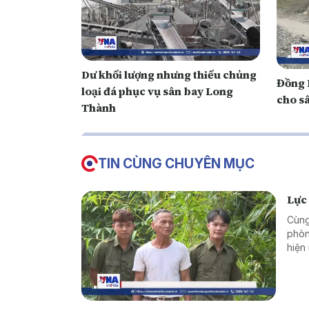
Dư khối lượng nhưng thiếu chủng
Đồng 
loại đá phục vụ sân bay Long
cho s
Thành
TIN CÙNG CHUYÊN MỤC
Lực 
Cùng
phòn
hiện
mùa 