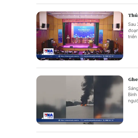
Thúc
Sau 
đoạn
triể
thôn
Y tế 
Ghe 
Sáng
Bình
ngườ
cứu 