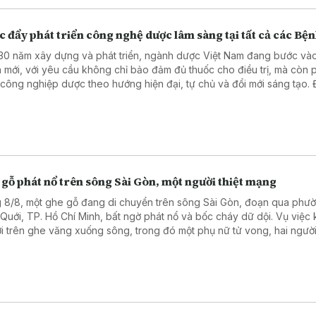
 đẩy phát triển công nghệ dược lâm sàng tại tất cả các Bện
30 năm xây dựng và phát triển, ngành dược Việt Nam đang bước vào
 mới, với yêu cầu không chỉ bảo đảm đủ thuốc cho điều trị, mà còn 
n công nghiệp dược theo hướng hiện đại, tự chủ và đổi mới sáng tạo. 
g tin được nhấn mạnh tại Lễ kỷ niệm 30 năm thành lập Cục Quản lý D
diễn ra ngày 7/8 tại Hà Nội.
gỗ phát nổ trên sông Sài Gòn, một người thiệt mạng
 8/8, một ghe gỗ đang di chuyển trên sông Sài Gòn, đoạn qua phư
 Quới, TP. Hồ Chí Minh, bất ngờ phát nổ và bốc cháy dữ dội. Vụ việc 
i trên ghe văng xuống sông, trong đó một phụ nữ tử vong, hai ngườ
vào bờ.