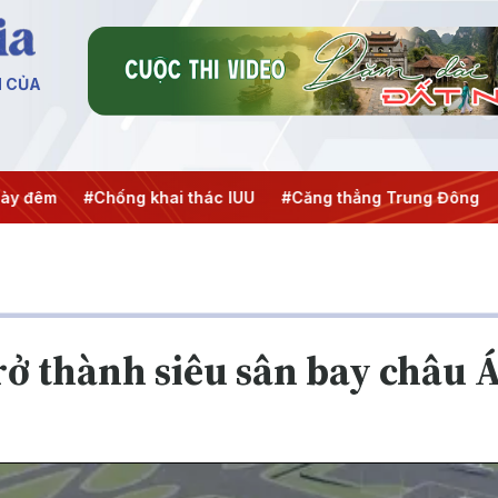
N CỦA
ng khai thác IUU
#Căng thẳng Trung Đông
#An ninh năng
ở thành siêu sân bay châu Á