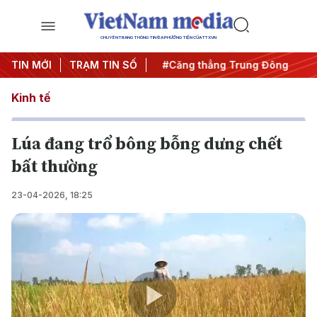
CHUYÊN TRANG THÔNG TIN ĐA PHƯƠNG TIỆN CỦA TTXVN
đêm
TIN MỚI
#Chống khai thác IUU
TRẠM TIN SỐ
#Căng thẳng Trung Đông
#An
Kinh tế
Lúa đang trổ bông bỗng dưng chết
bất thường
23-04-2026, 18:25