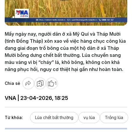
Play
Video
Mấy ngày nay, người dân ở xã Mỹ Quí và Tháp Mười
(tỉnh Đồng Tháp) xôn xao về việc hàng chục công lúa
đang giai đoạn trổ bông của một hộ dân ở xã Tháp
Mười bỗng dưng chết bất thường. Lúa chuyển sang
màu vàng vì bị “cháy” lá, khô bông, không còn khả
năng phục hồi, nguy cơ thiệt hại gần như hoàn toàn.
Chia sẻ
1
VNA | 23-04-2026, 18:25
Từ khóa:
Lúa chết bất thường
vụ lúa
Trồng lúa