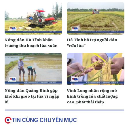
Nông dân Hà Tĩnh khẩn
Hà Tĩnh hỗ trợ người dân
trương thu hoạch lúa xuân
"cứu lúa"
Nông dân Quảng Bình gặp
Vĩnh Long nhân rộng mô
khó khi gieo lại lúa vì ngập
hình trồng lúa chất lượng
lũ
cao, phát thải thấp
TIN CÙNG CHUYÊN MỤC