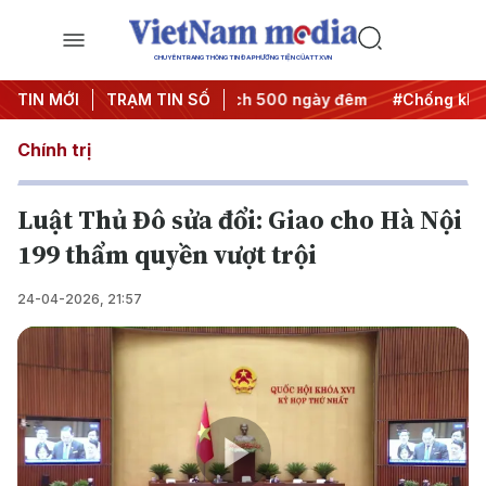
CHUYÊN TRANG THÔNG TIN ĐA PHƯƠNG TIỆN CỦA TTXVN
hành động
TIN MỚI
#Chiến dịch 500 ngày đêm
TRẠM TIN SỐ
#Chống khai thác I
Chính trị
Luật Thủ Đô sửa đổi: Giao cho Hà Nội
199 thẩm quyền vượt trội
24-04-2026, 21:57