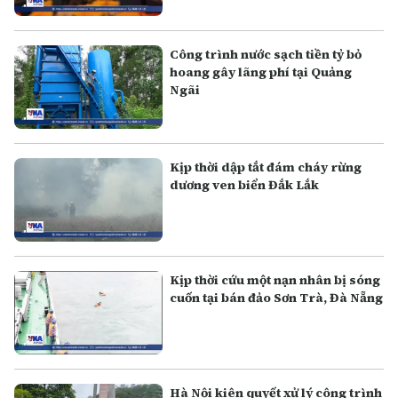
Công trình nước sạch tiền tỷ bỏ
hoang gây lãng phí tại Quảng
Ngãi
Kịp thời dập tắt đám cháy rừng
dương ven biển Đắk Lắk
Kịp thời cứu một nạn nhân bị sóng
cuốn tại bán đảo Sơn Trà, Đà Nẵng
Hà Nội kiên quyết xử lý công trình