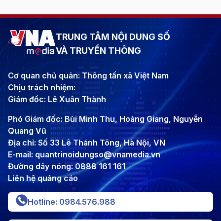
TRUNG TÂM NỘI DUNG SỐ
VÀ TRUYỀN THÔNG
Cơ quan chủ quản: Thông tấn xã Việt Nam
Chịu trách nhiệm:
Giám đốc: Lê Xuân Thành
Phó Giám đốc: Bùi Minh Thu, Hoàng Giang, Nguyễn
Quang Vũ
Địa chỉ: Số 33 Lê Thánh Tông, Hà Nội, VN
E-mail: quantrinoidungso@vnamedia.vn
Đường dây nóng: 0888 161 161
Liên hệ quảng cáo
Hotline: 0984.576.988