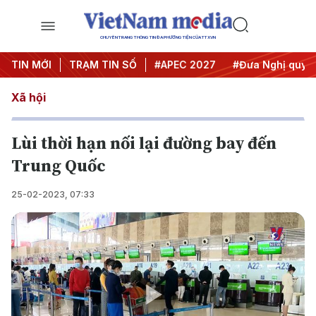
CHUYÊN TRANG THÔNG TIN ĐA PHƯƠNG TIỆN CỦA TTXVN
#Hội nghị Trung ương 3
TIN MỚI
TRẠM TIN SỐ
#APEC 2027
#Đưa Nghị quyết t
Xã hội
Lùi thời hạn nối lại đường bay đến
Trung Quốc
25-02-2023, 07:33