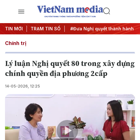
CHUYÊN TRANG THÔNG TIN ĐA PHƯƠNG TIỆN CỦA TTXVN
Trung ương 3
TIN MỚI
TRẠM TIN SỐ
#APEC 2027
#Đưa Nghị quyết thành hành độ
Chính trị
Lý luận Nghị quyết 80 trong xây dựng
chính quyền địa phương 2cấp
14-05-2026, 12:25