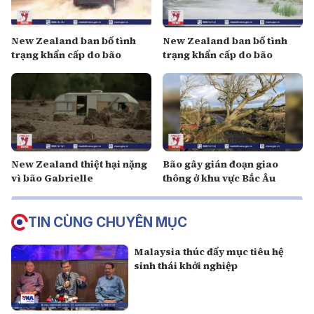
New Zealand ban bố tình
New Zealand ban bố tình
trạng khẩn cấp do bão
trạng khẩn cấp do bão
New Zealand thiệt hại nặng
Bão gây gián đoạn giao
vì bão Gabrielle
thông ở khu vực Bắc Âu
TIN CÙNG CHUYÊN MỤC
Malaysia thúc đẩy mục tiêu hệ
sinh thái khởi nghiệp