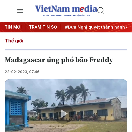
CHUYÊN TRANG THÔNG TIN ĐA PHƯƠNG TIỆN CỦA TTXVN
Trung ương 3
TIN MỚI
TRẠM TIN SỐ
#APEC 2027
#Đưa Nghị quyết thành hành độ
Thế giới
Madagascar ứng phó bão Freddy
22-02-2023, 07:46
Play