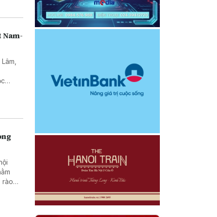
t Nam-
ô Lâm,
ư
ọc
alia về
rong
hội
nhằm
 rào