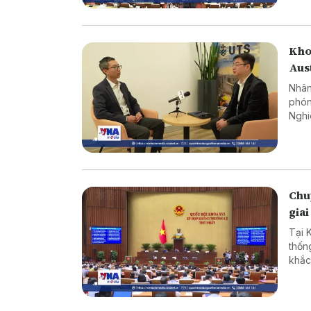
Kho
Aus
Nhân
phón
Nghi
Công
nhữn
Chuy
giai
Tại 
thốn
khắc
cản 