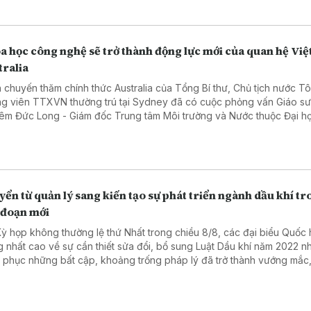
a học công nghệ sẽ trở thành động lực mới của quan hệ Việ
tralia
 chuyến thăm chính thức Australia của Tổng Bí thư, Chủ tịch nước T
g viên TTXVN thường trú tại Sydney đã có cuộc phỏng vấn Giáo s
êm Đức Long - Giám đốc Trung tâm Môi trường và Nước thuộc Đại h
 nghệ Sydney, Chủ tịch Hội Trí thức và Chuyên gia Việt Nam tại Austr
g kỳ vọng và định hướng hợp tác chiến lược giữa hai quốc gia.
ển từ quản lý sang kiến tạo sự phát triển ngành dầu khí t
 đoạn mới
Kỳ họp không thường lệ thứ Nhất trong chiều 8/8, các đại biểu Quốc 
g nhất cao về sự cần thiết sửa đổi, bổ sung Luật Dầu khí năm 2022 
 phục những bất cập, khoảng trống pháp lý đã trở thành vướng mắc,
đối với hoạt động dầu khí.