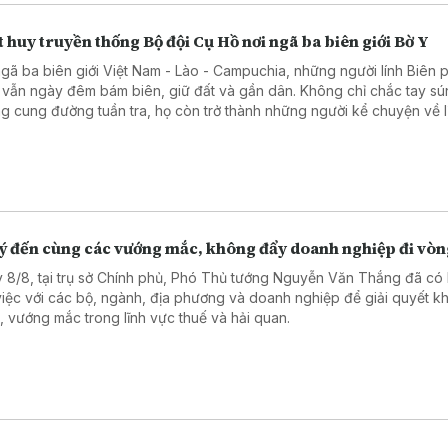
 huy truyền thống Bộ đội Cụ Hồ nơi ngã ba biên giới Bờ Y
ngã ba biên giới Việt Nam - Lào - Campuchia, những người lính Biên
 vẫn ngày đêm bám biên, giữ đất và gần dân. Không chỉ chắc tay sú
g cung đường tuần tra, họ còn trở thành những người kể chuyện về l
ầu nối gắn kết quân dân, góp phần vun đắp thế trận biên phòng toàn
 chắc nơi tuyến đầu Tổ quốc.
lý đến cùng các vướng mắc, không đẩy doanh nghiệp đi vò
 8/8, tại trụ sở Chính phủ, Phó Thủ tướng Nguyễn Văn Thắng đã có 
việc với các bộ, ngành, địa phương và doanh nghiệp để giải quyết k
, vướng mắc trong lĩnh vực thuế và hải quan.