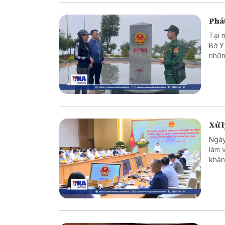
Phát
Tại 
Bờ Y
nhữn
là c
vững
Xử 
Ngày
làm 
khăn