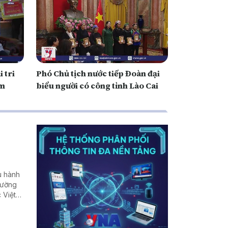
 tri
Phó Chủ tịch nước tiếp Đoàn đại
am
biểu người có công tỉnh Lào Cai
u hành
rường
 Việt