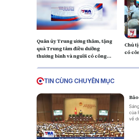
Quân ủy Trung ương thăm, tặng
Chủ t
quà Trung tâm điều dưỡng
có cô
thương binh và người có công
Long Đất
TIN CÙNG CHUYÊN MỤC
Bảo 
Sáng
của 
về d
Nam,