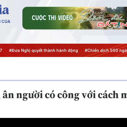
N CỦA
#Đưa Nghị quyết thành hành động
#Chiến dịch 500 ngày đê
i ân người có công với cách