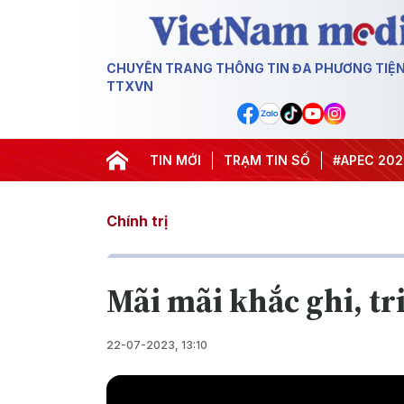
CHUYÊN TRANG THÔNG TIN ĐA PHƯƠNG TIỆ
TTXVN
#Hội nghị Trung ương 3
TIN MỚI
TRẠM TIN SỐ
#APEC 2027
Chính trị
Mãi mãi khắc ghi, tr
22-07-2023, 13:10