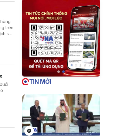
 phòng
ng trên
ịch sử,
 dân
ng
TIN MỚI
buổi
hó