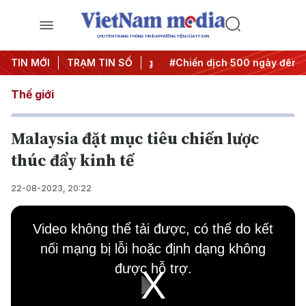
CHUYÊN TRANG THÔNG TIN ĐA PHƯƠNG TIỆN CỦA TTXVN
 Nghị quyết thành hành động
TIN MỚI
TRẠM TIN SỐ
#Chiến dịch 500 ngày đêm
Thế giới
Malaysia đặt mục tiêu chiến lược
thúc đẩy kinh tế
22-08-2023, 20:22
This
is
Video không thể tải được, có thể do kết
a
modal
nối mạng bị lỗi hoặc định dạng không
window.
được hỗ trợ.