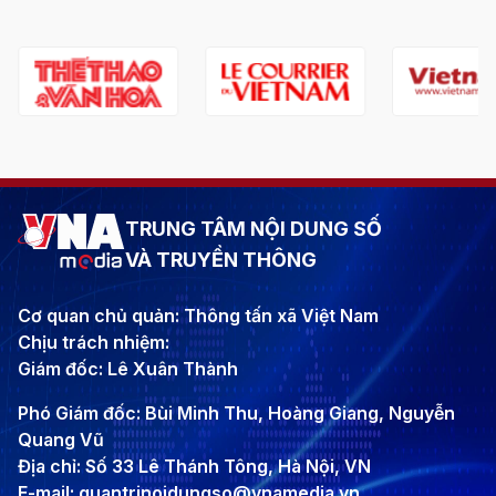
TRUNG TÂM NỘI DUNG SỐ
VÀ TRUYỀN THÔNG
Cơ quan chủ quản: Thông tấn xã Việt Nam
Chịu trách nhiệm:
Giám đốc: Lê Xuân Thành
Phó Giám đốc: Bùi Minh Thu, Hoàng Giang, Nguyễn
Quang Vũ
Địa chỉ: Số 33 Lê Thánh Tông, Hà Nội, VN
E-mail: quantrinoidungso@vnamedia.vn