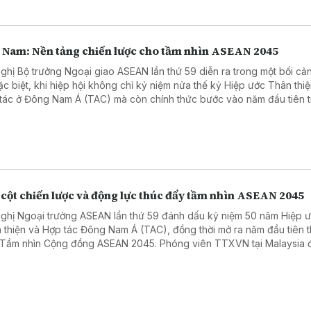
t Nam: Nền tảng chiến lược cho tầm nhìn ASEAN 2045
nghị Bộ trưởng Ngoại giao ASEAN lần thứ 59 diễn ra trong một bối cản
ặc biệt, khi hiệp hội không chỉ kỷ niệm nửa thế kỷ Hiệp ước Thân thi
tác ở Đông Nam Á (TAC) mà còn chính thức bước vào năm đầu tiên t
 Tầm nhìn Cộng đồng ASEAN 2045. Trong giai đoạn chuyển giao man
 ngoặt này, vai trò của các quốc gia thành viên nòng cốt trở thành y
 định sự sinh tồn và vị thế của khối trên bản đồ địa chính trị toàn cầu
g viên TTXVN tại Malaysia đã có cuộc trao đổi với Tiến sỹ Julia Rok
g viên cao cấp về quan hệ quốc tế tại Đại học Taylor (Malaysia), để 
vai trò và đóng góp của Việt Nam trong ASEAN.
 cột chiến lược và động lực thúc đẩy tầm nhìn ASEAN 2045
nghị Ngoại trưởng ASEAN lần thứ 59 đánh dấu kỷ niệm 50 năm Hiệp 
 thiện và Hợp tác Đông Nam Á (TAC), đồng thời mở ra năm đầu tiên 
 Tầm nhìn Cộng đồng ASEAN 2045. Phóng viên TTXVN tại Malaysia 
 trao đổi với ông Collins Chong Yew Keat - nhà phân tích chiến lược,
ối ngoại tại Đại học Malaya – để hiểu rõ hơn đóng góp và vai trò của 
nhân sự kiện này.