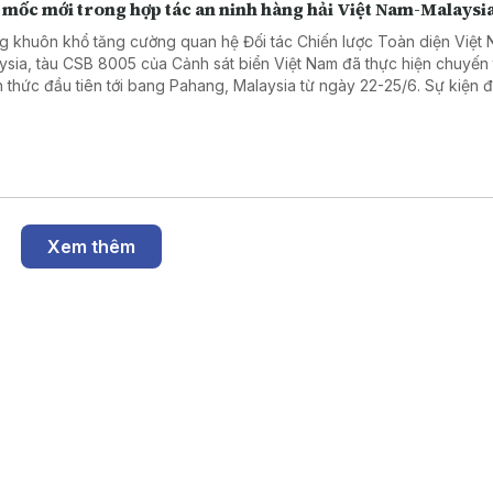
 mốc mới trong hợp tác an ninh hàng hải Việt Nam-Malaysi
g khuôn khổ tăng cường quan hệ Đối tác Chiến lược Toàn diện Việt 
ysia, tàu CSB 8005 của Cảnh sát biển Việt Nam đã thực hiện chuyến
h thức đầu tiên tới bang Pahang, Malaysia từ ngày 22-25/6. Sự kiện 
 giá là dấu mốc quan trọng, thể hiện tình hữu nghị và sự hợp tác ng
 chẽ giữa hai lực lượng thực thi pháp luật trên biển của hai nước.
Xem thêm