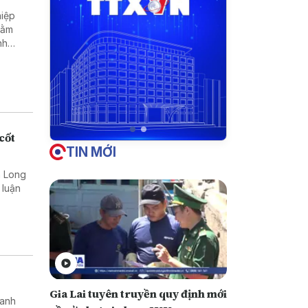
hằm
nh
cốt
TIN MỚI
nh Long
 luận
Gia Lai tuyên truyền quy định mới
oanh