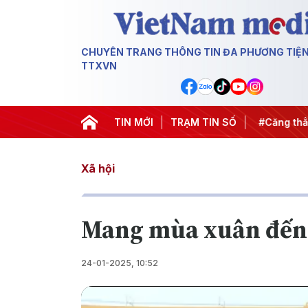
CHUYÊN TRANG THÔNG TIN ĐA PHƯƠNG TIỆ
TTXVN
iến dịch 500 ngày đêm
TIN MỚI
#Chống khai thác IUU
TRẠM TIN SỐ
#Căng thẳn
Xã hội
Mang mùa xuân đến
24-01-2025, 10:52