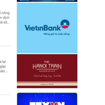
số nông
n dịch
mã số
 tại
 gặp
 báo