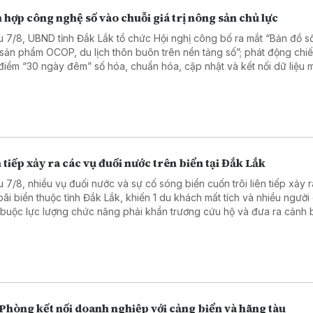
 hợp công nghệ số vào chuỗi giá trị nông sản chủ lực
u 7/8, UBND tỉnh Đắk Lắk tổ chức Hội nghị công bố ra mắt “Bản đồ 
 sản phẩm OCOP, du lịch thôn buôn trên nền tảng số”; phát động chiế
điểm “30 ngày đêm” số hóa, chuẩn hóa, cập nhật và kết nối dữ liệu 
 trồng, cơ sở đóng gói sầu riêng.
 tiếp xảy ra các vụ đuối nước trên biển tại Đắk Lắk
u 7/8, nhiều vụ đuối nước và sự cố sóng biển cuốn trôi liên tiếp xảy ra
bãi biển thuộc tỉnh Đắk Lắk, khiến 1 du khách mất tích và nhiều người
 buộc lực lượng chức năng phải khẩn trương cứu hộ và đưa ra cảnh
 hiểm.
Phòng kết nối doanh nghiệp với cảng biển và hãng tàu