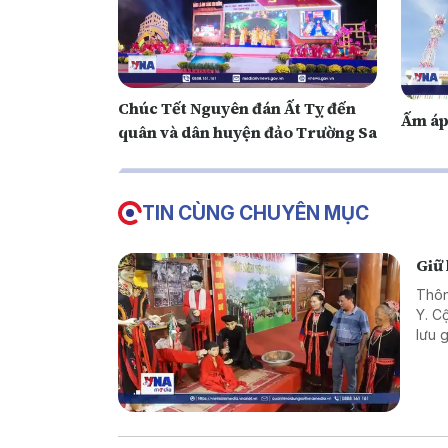
Chúc Tết Nguyên đán Ất Tỵ đến
Ấm áp
quân và dân huyện đảo Trường Sa
TIN CÙNG CHUYÊN MỤC
Giữ
Thôn
Y. C
lưu 