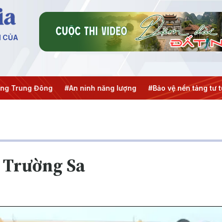
N CỦA
g Trung Đông
#An ninh năng lượng
#Bảo vệ nền tảng tư t
 Trường Sa