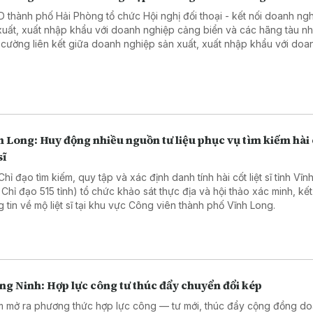
hố Hải Phòng tổ chức Hội nghị đối thoại - kết nối doanh nghiệp
xuất, xuất nhập khẩu với doanh nghiệp cảng biển và các hãng tàu n
 cường liên kết giữa doanh nghiệp sản xuất, xuất nhập khẩu với doa
ệp cảng biển, logistics và các hãng tàu.
 Long: Huy động nhiều nguồn tư liệu phục vụ tìm kiếm hài 
sĩ
hỉ đạo tìm kiếm, quy tập và xác định danh tính hài cốt liệt sĩ tỉnh Vĩ
 Chỉ đạo 515 tỉnh) tổ chức khảo sát thực địa và hội thảo xác minh, kết
g tin về mộ liệt sĩ tại khu vực Công viên thành phố Vĩnh Long.
ng Ninh: Hợp lực công tư thúc đẩy chuyển đổi kép
 mở ra phương thức hợp lực công — tư mới, thúc đẩy cộng đồng d