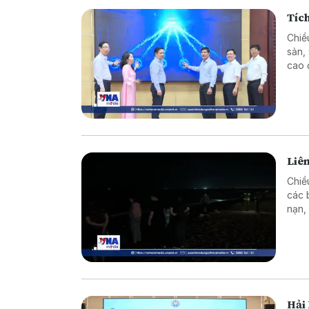
Tích
Chiề
sản,
cao 
vùng
Liên
Chiề
các 
nạn,
nguy
Hải 