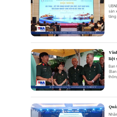
UBND thành p
sản 
tăng
nghi
Vĩnh
liệt 
Ban C
(Ban
thôn
Quả
Nhằm