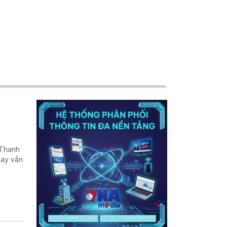
 Thanh
nay vẫn